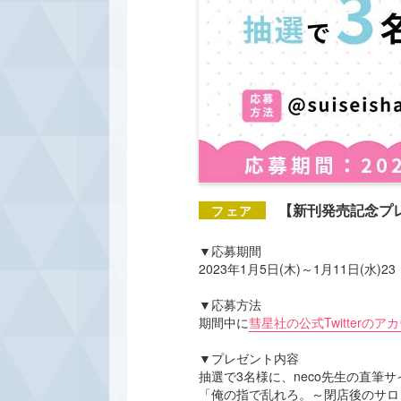
【新刊発売記念プレ
▼応募期間
2023年1月5日(木)～1月11日(水)2
▼応募方法
期間中に
彗星社の公式Twitterのア
▼プレゼント内容
抽選で3名様に、neco先生の直筆
「俺の指で乱れろ。～閉店後のサロ