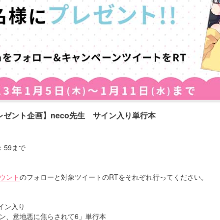
ゼント企画】neco先生 サイン入り単行本
3：59まで
カウント
のフォローと対象ツイートのRTをそれぞれ行ってください。
サイン入り
ン、意地悪に焦らされて6」単行本