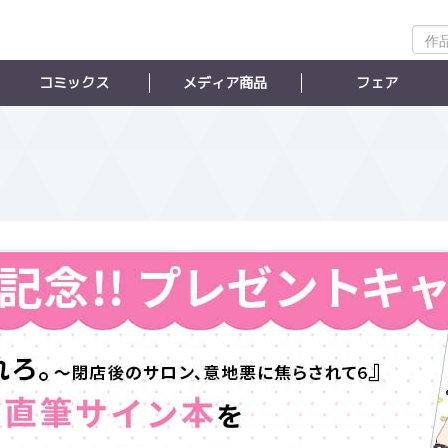
作
品
検
コミックス
メディア商品
フェア
索