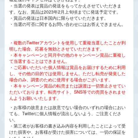
・当選の発表は賞品の発送をもってかえさせていただきま
す。なお、賞品は2023年2月上旬頃までに発送予定です。
・賞品の発送は日本国内に限らせていただきます。
・当選の可否に関するお問い合わせにはお答えできません。
・複数のTwitterアカウントを使用して重複当選したことが判
明した場合、応募を無効とさせていただきます。
・本キャンペーンと同月中の他のキャンペーン賞品に重複し
て当選することはできません。
・ご応募いただいた個人情報は賞品をお届けするために利用
し、その他の目的では使用しません。ただし転売が発覚した
場合のみ、調査のために使用する場合がございます。
・本キャンペーン賞品の転売または譲渡は一切禁止させてい
ただいております。転売サイト、SNS等での売買をされませ
んようお願いいたします。
・お客様の故意または故意でない場合のいずれの場合におい
ても、Twitterに個人情報が流出しないよう、ご注意くださ
い。
・第三者がお客様の書き込み内容を利用したことによって受
けた損害や、お客様が受けた損害については、一切の保証を
いたしません。