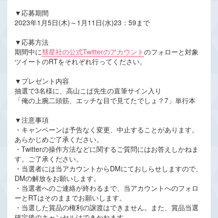
▼応募期間
2023年1月5日(木)～1月11日(水)23：59まで
▼応募方法
期間中に
彗星社の公式Twitterのアカウント
のフォローと対象
ツイートのRTをそれぞれ行ってください。
▼プレゼント内容
抽選で3名様に、高山こば先生の直筆サイン入り
「俺の上腕二頭筋、エッチな目で見てたでしょ？7」単行本
▼注意事項
・キャンペーンは予告なく変更、中止することがあります。
あらかじめご了承ください。
・Twitterの操作方法などに関するご質問にはお答えしかねま
す。ご了承ください。
・当選者には当アカウントからDMにておしらせしますので、
DMの解放をお願いします。
・当選者へのご連絡が終わるまで、当アカウントへのフォロ
ーとRTはそのままでお願いします。
・当選した賞品の権利の譲渡はできません。また、賞品当選
確定後のキャンセルはできかねます。