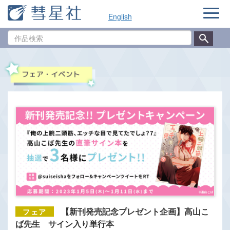
ナ
English
ビ
ゲ
作
ー
品
シ
検
ョ
索
ン
【新刊発売記念プレゼント企画】高山こ
ば先生 サイン入り単行本