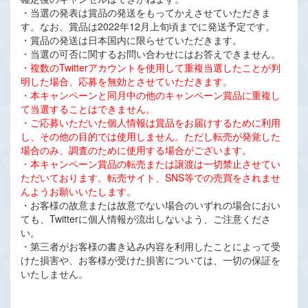
・当選の発表は賞品の発送をもってかえさせていただきま
す。なお、賞品は2022年12月上旬頃までに発送予定です。
・賞品の発送は日本国内に限らせていただきます。
・当選の可否に関するお問い合わせにはお答えできません。
・複数のTwitterアカウントを使用して重複当選したことが判
明した場合、応募を無効とさせていただきます。
・本キャンペーンと同月中の他のキャンペーン賞品に重複し
て当選することはできません。
・ご応募いただいた個人情報は賞品をお届けするために利用
し、その他の目的では使用しません。ただし転売が発覚した
場合のみ、調査のために使用する場合がございます。
・本キャンペーン賞品の転売または譲渡は一切禁止させてい
ただいております。転売サイト、SNS等での売買をされませ
んようお願いいたします。
・お客様の故意または故意でない場合のいずれの場合におい
ても、Twitterに個人情報が流出しないよう、ご注意くださ
い。
・第三者がお客様の書き込み内容を利用したことによって受
けた損害や、お客様が受けた損害については、一切の保証を
いたしません。