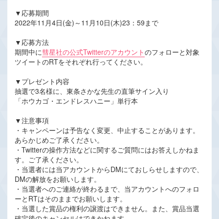
▼応募期間
2022年11月4日(金)～11月10日(木)23：59まで
▼応募方法
期間中に
彗星社の公式Twitterのアカウント
のフォローと対象
ツイートのRTをそれぞれ行ってください。
▼プレゼント内容
抽選で3名様に、東条さかな先生の直筆サイン入り
「ホウカゴ・エンドレスハニー」単行本
▼注意事項
・キャンペーンは予告なく変更、中止することがあります。
あらかじめご了承ください。
・Twitterの操作方法などに関するご質問にはお答えしかねま
す。ご了承ください。
・当選者には当アカウントからDMにておしらせしますので、
DMの解放をお願いします。
・当選者へのご連絡が終わるまで、当アカウントへのフォロ
ーとRTはそのままでお願いします。
・当選した賞品の権利の譲渡はできません。また、賞品当選
確定後のキャンセルはできかねます。