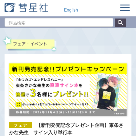
ナ
English
ビ
ゲ
作
ー
品
シ
検
ョ
索
ン
【新刊発売記念プレゼント企画】東条さ
かな先生 サイン入り単行本