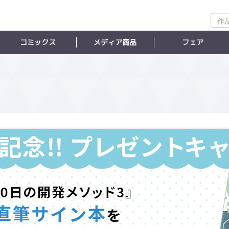
作
品
検
コミックス
メディア商品
フェア
索