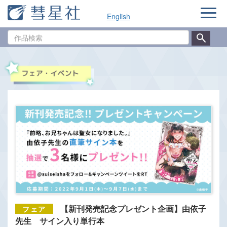
ナ
English
ビ
ゲ
作
ー
品
シ
検
ョ
索
ン
【新刊発売記念プレゼント企画】由依子
先生 サイン入り単行本