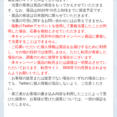
・当選の発表は賞品の発送をもってかえさせていただきま
す。なお、賞品は2022年10月上旬頃までに発送予定です。
・賞品の発送は日本国内に限らせていただきます。
・当選の可否に関するお問い合わせにはお答えできません。
・複数のTwitterアカウントを使用して重複当選したことが判
明した場合、応募を無効とさせていただきます。
・本キャンペーンと同月中の他のキャンペーン賞品に重複し
て当選することはできません。
・ご応募いただいた個人情報は賞品をお届けするために利用
し、その他の目的では使用しません。ただし転売が発覚した
場合のみ、調査のために使用する場合がございます。
・本キャンペーン賞品の転売または譲渡は一切禁止させてい
ただいております。転売サイト、SNS等での売買をされませ
んようお願いいたします。
・お客様の故意または故意でない場合のいずれの場合におい
ても、Twitterに個人情報が流出しないよう、ご注意くださ
い。
・第三者がお客様の書き込み内容を利用したことによって受
けた損害や、お客様が受けた損害については、一切の保証を
いたしません。