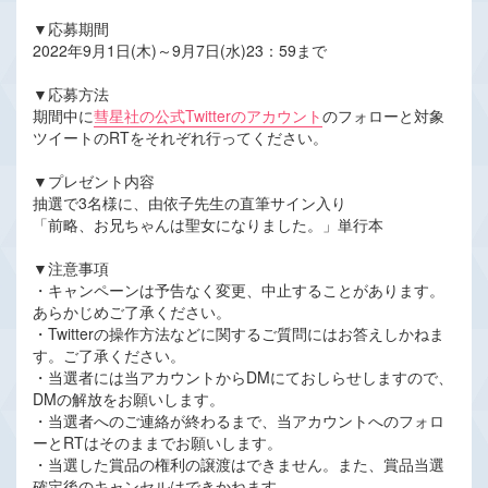
▼応募期間
2022年9月1日(木)～9月7日(水)23：59まで
▼応募方法
期間中に
彗星社の公式Twitterのアカウント
のフォローと対象
ツイートのRTをそれぞれ行ってください。
▼プレゼント内容
抽選で3名様に、由依子先生の直筆サイン入り
「前略、お兄ちゃんは聖女になりました。」単行本
▼注意事項
・キャンペーンは予告なく変更、中止することがあります。
あらかじめご了承ください。
・Twitterの操作方法などに関するご質問にはお答えしかねま
す。ご了承ください。
・当選者には当アカウントからDMにておしらせしますので、
DMの解放をお願いします。
・当選者へのご連絡が終わるまで、当アカウントへのフォロ
ーとRTはそのままでお願いします。
・当選した賞品の権利の譲渡はできません。また、賞品当選
確定後のキャンセルはできかねます。