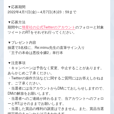
▼応募期間
2022年4月1日(金)～4月7日(木)23：59まで
▼応募方法
期間中に
彗星社の公式Twitterのアカウント
のフォローと対象
ツイートのRTをそれぞれ行ってください。
▼プレゼント内容
抽選で3名様に、Re:mimu先生の直筆サイン入り
「王子の本命は悪役令嬢2」単行本
▼注意事項
・キャンペーンは予告なく変更、中止することがあります。
あらかじめご了承ください。
・Twitterの操作方法などに関するご質問にはお答えしかねま
す。ご了承ください。
・当選者には当アカウントからDMにておしらせしますので、
DMの解放をお願いします。
・当選者へのご連絡が終わるまで、当アカウントへのフォロ
ーとRTはそのままでお願いします。
・当選した賞品の権利の譲渡はできません。また、賞品当選
確定後のキャンセルはできかねます。