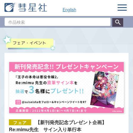
ナ
English
ビ
ゲ
作
ー
品
シ
検
ョ
索
ン
【新刊発売記念プレゼント企画】
Re:mimu先生 サイン入り単行本