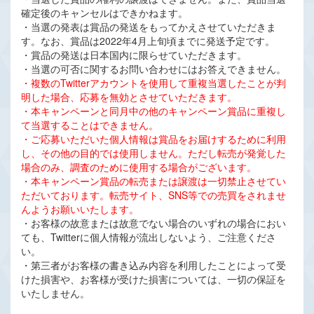
確定後のキャンセルはできかねます。
・当選の発表は賞品の発送をもってかえさせていただきま
す。なお、賞品は2022年4月上旬頃までに発送予定です。
・賞品の発送は日本国内に限らせていただきます。
・当選の可否に関するお問い合わせにはお答えできません。
・複数のTwitterアカウントを使用して重複当選したことが判
明した場合、応募を無効とさせていただきます。
・本キャンペーンと同月中の他のキャンペーン賞品に重複し
て当選することはできません。
・ご応募いただいた個人情報は賞品をお届けするために利用
し、その他の目的では使用しません。ただし転売が発覚した
場合のみ、調査のために使用する場合がございます。
・本キャンペーン賞品の転売または譲渡は一切禁止させてい
ただいております。転売サイト、SNS等での売買をされませ
んようお願いいたします。
・お客様の故意または故意でない場合のいずれの場合におい
ても、Twitterに個人情報が流出しないよう、ご注意くださ
い。
・第三者がお客様の書き込み内容を利用したことによって受
けた損害や、お客様が受けた損害については、一切の保証を
いたしません。