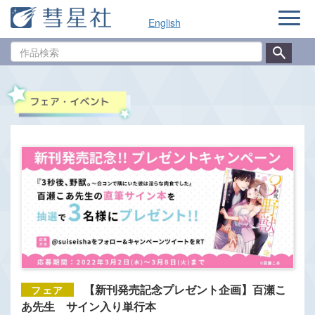
ナ
English
ビ
ゲ
作
ー
品
シ
検
ョ
索
ン
【新刊発売記念プレゼント企画】百瀬こ
あ先生 サイン入り単行本