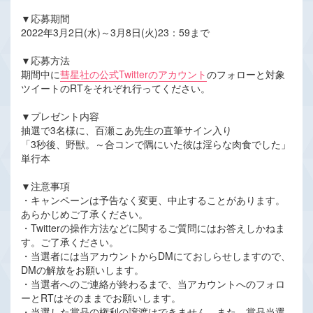
▼応募期間
2022年3月2日(水)～3月8日(火)23：59まで
▼応募方法
期間中に
彗星社の公式Twitterのアカウント
のフォローと対象
ツイートのRTをそれぞれ行ってください。
▼プレゼント内容
抽選で3名様に、百瀬こあ先生の直筆サイン入り
「3秒後、野獣。～合コンで隅にいた彼は淫らな肉食でした」
単行本
▼注意事項
・キャンペーンは予告なく変更、中止することがあります。
あらかじめご了承ください。
・Twitterの操作方法などに関するご質問にはお答えしかねま
す。ご了承ください。
・当選者には当アカウントからDMにておしらせしますので、
DMの解放をお願いします。
・当選者へのご連絡が終わるまで、当アカウントへのフォロ
ーとRTはそのままでお願いします。
・当選した賞品の権利の譲渡はできません。また、賞品当選