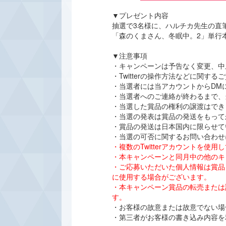
▼プレゼント内容
抽選で3名様に、ハルチカ先生の直
「森のくまさん、冬眠中。2」単行
▼注意事項
・キャンペーンは予告なく変更、中
・Twitterの操作方法などに関
・当選者には当アカウントからDM
・当選者へのご連絡が終わるまで、
・当選した賞品の権利の譲渡はでき
・当選の発表は賞品の発送をもって
・賞品の発送は日本国内に限らせて
・当選の可否に関するお問い合わせ
・複数のTwitterアカウントを
・本キャンペーンと同月中の他のキ
・ご応募いただいた個人情報は賞品
に使用する場合がございます。
・本キャンペーン賞品の転売または
す。
・お客様の故意または故意でない場合
・第三者がお客様の書き込み内容を