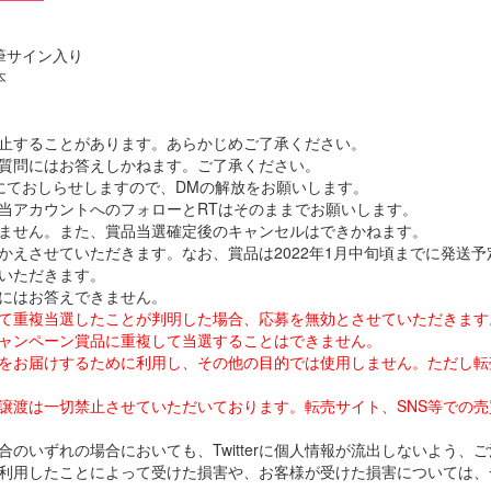
筆サイン入り
本
止することがあります。あらかじめご了承ください。
するご質問にはお答えしかねます。ご了承ください。
にておしらせしますので、DMの解放をお願いします。
当アカウントへのフォローとRTはそのままでお願いします。
ません。また、賞品当選確定後のキャンセルはできかねます。
かえさせていただきます。なお、賞品は2022年1月中旬頃までに発送予
いただきます。
にはお答えできません。
使用して重複当選したことが判明した場合、応募を無効とさせていただきます
ャンペーン賞品に重複して当選することはできません。
をお届けするために利用し、その他の目的では使用しません。ただし転
譲渡は一切禁止させていただいております。転売サイト、SNS等での
のいずれの場合においても、Twitterに個人情報が流出しないよう、
利用したことによって受けた損害や、お客様が受けた損害については、