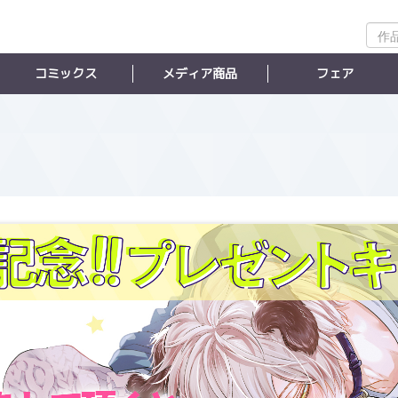
作
品
検
コミックス
メディア商品
フェア
索