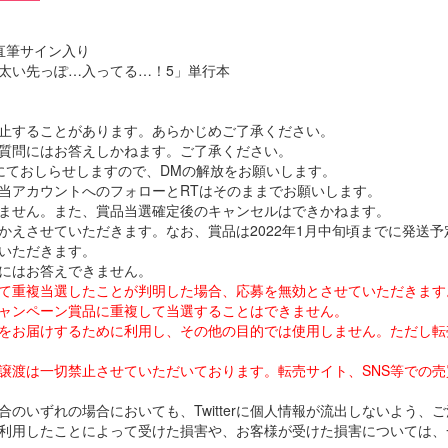
直筆サイン入り
太い先っぽ…入ってる…！5」単行本
止することがあります。あらかじめご了承ください。
するご質問にはお答えしかねます。ご了承ください。
にておしらせしますので、DMの解放をお願いします。
当アカウントへのフォローとRTはそのままでお願いします。
ません。また、賞品当選確定後のキャンセルはできかねます。
かえさせていただきます。なお、賞品は2022年1月中旬頃までに発送予
いただきます。
にはお答えできません。
使用して重複当選したことが判明した場合、応募を無効とさせていただきます
ャンペーン賞品に重複して当選することはできません。
をお届けするために利用し、その他の目的では使用しません。ただし転
譲渡は一切禁止させていただいております。転売サイト、SNS等での
のいずれの場合においても、Twitterに個人情報が流出しないよう、
利用したことによって受けた損害や、お客様が受けた損害については、