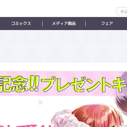
作
品
検
コミックス
メディア商品
フェア
索