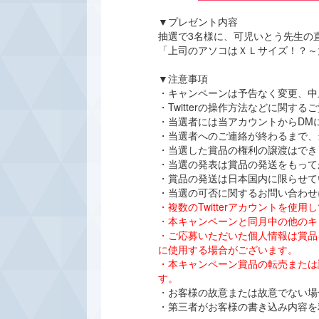
▼プレゼント内容
抽選で3名様に、可児いとう先生の
「上司のアソコはＸＬサイズ！？～
▼注意事項
・キャンペーンは予告なく変更、中
・Twitterの操作方法などに関
・当選者には当アカウントからDM
・当選者へのご連絡が終わるまで、
・当選した賞品の権利の譲渡はでき
・当選の発表は賞品の発送をもって
・賞品の発送は日本国内に限らせて
・当選の可否に関するお問い合わせ
・複数のTwitterアカウントを
・本キャンペーンと同月中の他のキ
・ご応募いただいた個人情報は賞品
に使用する場合がございます。
・本キャンペーン賞品の転売または
す。
・お客様の故意または故意でない場合
・第三者がお客様の書き込み内容を