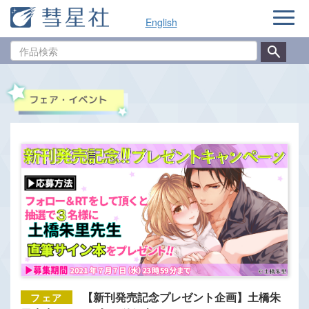
ナ
English
ビ
ゲ
作
ー
品
シ
検
ョ
索
ン
【新刊発売記念プレゼント企画】土橋朱