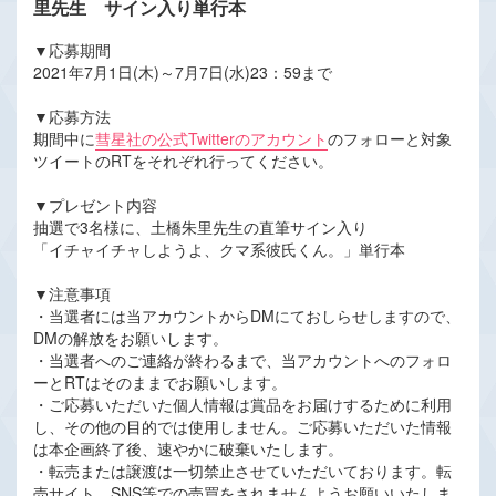
里先生 サイン入り単行本
▼応募期間
2021年7月1日(木)～7月7日(水)23：59まで
▼応募方法
期間中に
彗星社の公式Twitterのアカウント
のフォローと対象
ツイートのRTをそれぞれ行ってください。
▼プレゼント内容
抽選で3名様に、土橋朱里先生の直筆サイン入り
「イチャイチャしようよ、クマ系彼氏くん。」単行本
▼注意事項
・当選者には当アカウントからDMにておしらせしますので、
DMの解放をお願いします。
・当選者へのご連絡が終わるまで、当アカウントへのフォロ
ーとRTはそのままでお願いします。
・ご応募いただいた個人情報は賞品をお届けするために利用
し、その他の目的では使用しません。ご応募いただいた情報
は本企画終了後、速やかに破棄いたします。
・転売または譲渡は一切禁止させていただいております。転
売サイト、SNS等での売買をされませんようお願いいたしま