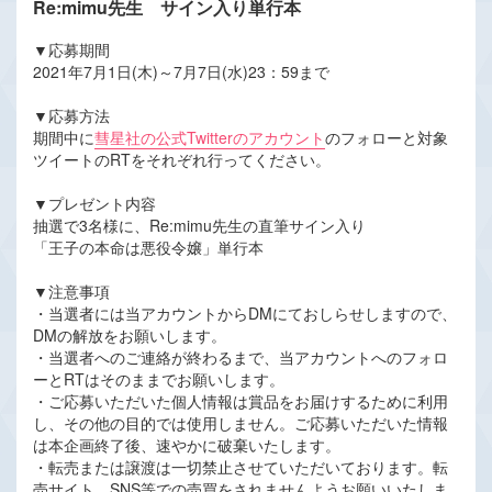
Re:mimu先生 サイン入り単行本
▼応募期間
2021年7月1日(木)～7月7日(水)23：59まで
▼応募方法
期間中に
彗星社の公式Twitterのアカウント
のフォローと対象
ツイートのRTをそれぞれ行ってください。
▼プレゼント内容
抽選で3名様に、Re:mimu先生の直筆サイン入り
「王子の本命は悪役令嬢」単行本
▼注意事項
・当選者には当アカウントからDMにておしらせしますので、
DMの解放をお願いします。
・当選者へのご連絡が終わるまで、当アカウントへのフォロ
ーとRTはそのままでお願いします。
・ご応募いただいた個人情報は賞品をお届けするために利用
し、その他の目的では使用しません。ご応募いただいた情報
は本企画終了後、速やかに破棄いたします。
・転売または譲渡は一切禁止させていただいております。転
売サイト、SNS等での売買をされませんようお願いいたしま