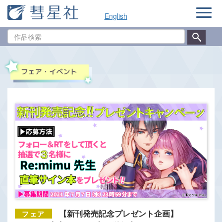
ナ
English
ビ
ゲ
作
ー
品
シ
検
ョ
索
ン
【新刊発売記念プレゼント企画】