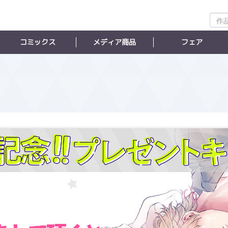
作
品
検
コミックス
メディア商品
フェア
索