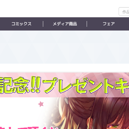
作
品
検
コミックス
メディア商品
フェア
索