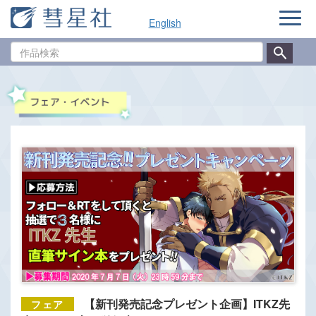
ナ
English
ビ
ゲ
作
ー
品
シ
検
ョ
索
ン
【新刊発売記念プレゼント企画】ITKZ先