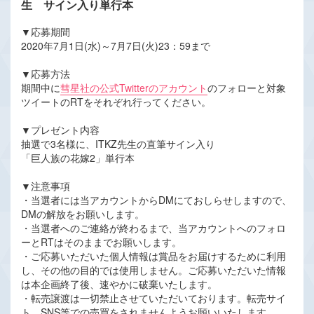
生 サイン入り単行本
▼応募期間
2020年7月1日(水)～7月7日(火)23：59まで
▼応募方法
期間中に
彗星社の公式Twitterのアカウント
のフォローと対象
ツイートのRTをそれぞれ行ってください。
▼プレゼント内容
抽選で3名様に、ITKZ先生の直筆サイン入り
「巨人族の花嫁2」単行本
▼注意事項
・当選者には当アカウントからDMにておしらせしますので、
DMの解放をお願いします。
・当選者へのご連絡が終わるまで、当アカウントへのフォロ
ーとRTはそのままでお願いします。
・ご応募いただいた個人情報は賞品をお届けするために利用
し、その他の目的では使用しません。ご応募いただいた情報
は本企画終了後、速やかに破棄いたします。
・転売譲渡は一切禁止させていただいております。転売サイ
ト、SNS等での売買をされませんようお願いいたします。