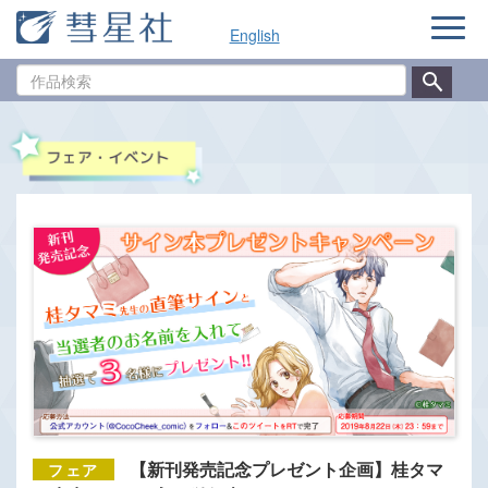
ナ
English
ビ
ゲ
作
ー
品
シ
検
ョ
索
ン
【新刊発売記念プレゼント企画】桂タマ