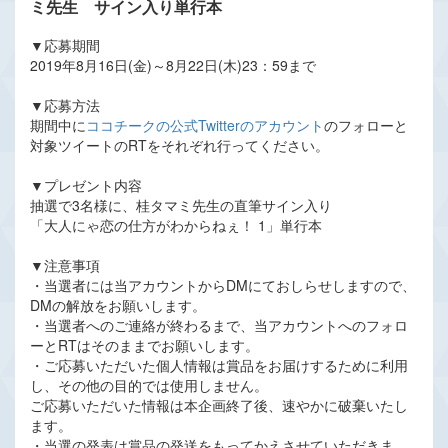
ミ先生 サイン入り単行本
▼応募期間
2019年8月16日(金)～8月22日(木)23：59まで
▼応募方法
期間中に
ココチークの公式Twitterのアカウント
のフォローと
対象ツイートのRTをそれぞれ行ってください。
▼プレゼント内容
抽選で3名様に、桂タマミ先生の直筆サイン入り
「大人にゃ恋の仕方がわからねぇ！ 1」単行本
▼注意事項
・当選者には当アカウントからDMにておしらせしますので、
DMの解放をお願いします。
・当選者へのご連絡が終わるまで、当アカウントへのフォロ
ーとRTはそのままでお願いします。
・ご応募いただいた個人情報は賞品をお届けするために利用
し、その他の目的では使用しません。
ご応募いただいた情報は本企画終了後、速やかに破棄いたし
ます。
・当選の発表は賞品の発送をもってかえさせていただきま