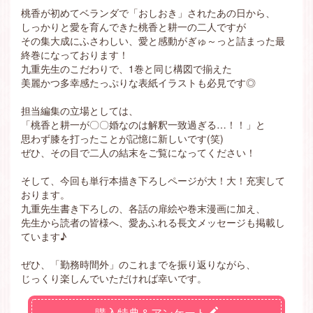
桃香が初めてベランダで「おしおき」されたあの日から、
しっかりと愛を育んできた桃香と耕一の二人ですが
その集大成にふさわしい、愛と感動がぎゅ～っと詰まった最
終巻になっております！
九重先生のこだわりで、1巻と同じ構図で揃えた
美麗かつ多幸感たっぷりな表紙イラストも必見です◎
担当編集の立場としては、
「桃香と耕一が〇〇婚なのは解釈一致過ぎる…！！」と
思わず膝を打ったことが記憶に新しいです(笑)
ぜひ、その目で二人の結末をご覧になってください！
そして、今回も単行本描き下ろしページが大！大！充実して
おります。
九重先生書き下ろしの、各話の扉絵や巻末漫画に加え、
先生から読者の皆様へ、愛あふれる長文メッセージも掲載し
ています♪
ぜひ、「勤務時間外」のこれまでを振り返りながら、
じっくり楽しんでいただければ幸いです。
購入特典＆アンケート