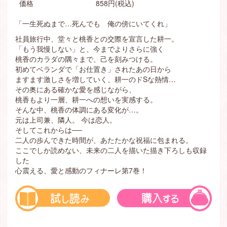
価格
858円(税込)
「一生死ぬまで…死んでも 俺の傍にいてくれ」
社員旅行中、堂々と桃香との交際を宣言した耕一。
「もう我慢しない」と、今までよりさらに強く
桃香のカラダの隅々まで、己を刻みつける。
初めてベランダで「お仕置き」されたあの日から
ますます激しさを増していく、耕一のドSな熱情…
その奥にある確かな愛を感じながら、
桃香もより一層、耕一への想いを実感する。
そんな中、桃香の体調にある変化が…。
元は上司兼、隣人。 今は恋人。
そしてこれからは──
二人の歩んできた時間が、あたたかな祝福に包まれる。
ここでしか読めない、未来の二人を描いた描き下ろしも収録
した
心震える、愛と感動のフィナーレ第7巻！