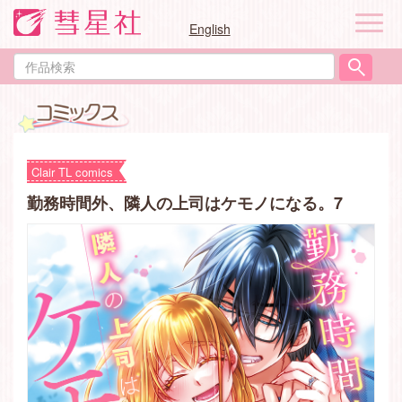
ナ
English
ビ
ゲ
作
ー
品
シ
検
ョ
索
ン
Clair TL comics
勤務時間外、隣人の上司はケモノになる。7