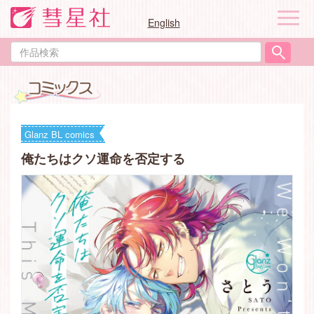
ナ
English
ビ
ゲ
作
ー
品
シ
検
ョ
索
ン
Glanz BL comics
俺たちはクソ運命を否定する