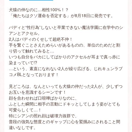
犬猿の仲なのに…相性100%！？
「俺たちはクソ運命を否定する」が8月18日に発売です。
バディと“性行為”しないと卒業できない魔法学園に在学中のシ
アンとアクセル。
2人はバディのくせして超絶不仲！
手を繋ぐことさえためらいがあるものの、単位のためだと割
り切って触れてみると…
いつも自分をバカにしてばかりのアクセルが耳まで真っ赤に
染まっていて!?
…という、素直になれない2人が繰り広げる、じれキュンラブ
コメBLとなっております！
見どころは、なんといっても犬猿の仲だった2人が、少しずつ
お互いを意識するシーンです！
顔を合わせれば口喧嘩ばかりなのに、
ふとした瞬間に相手の言動にドキッとしてしまう姿がとても
可愛らしくて…！
特にシアンの照れ顔は破壊力抜群で、
普段の強気な態度とのギャップに心を鷲掴みにされること間
違いなしです。