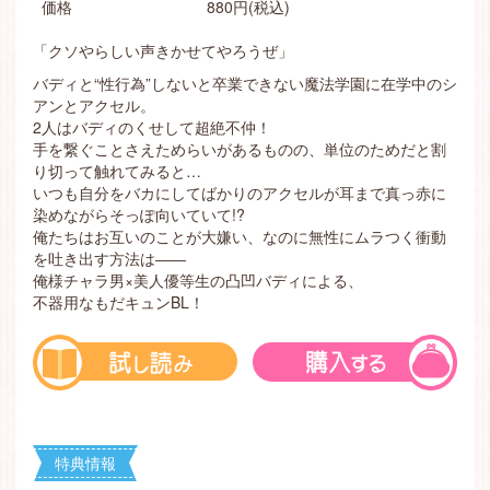
価格
880円(税込)
「クソやらしい声きかせてやろうぜ」
バディと“性行為”しないと卒業できない魔法学園に在学中のシ
アンとアクセル。
2人はバディのくせして超絶不仲！
手を繋ぐことさえためらいがあるものの、単位のためだと割
り切って触れてみると…
いつも自分をバカにしてばかりのアクセルが耳まで真っ赤に
染めながらそっぽ向いていて!?
俺たちはお互いのことが大嫌い、なのに無性にムラつく衝動
を吐き出す方法は――
俺様チャラ男×美人優等生の凸凹バディによる、
不器用なもだキュンBL！
特典情報