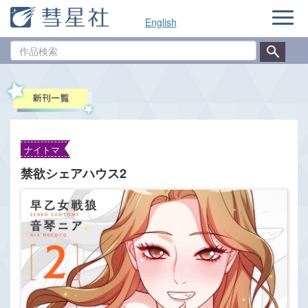
ナ
English
ビ
ゲ
作
ー
品
シ
検
ョ
索
ン
ナイトマ
禁欲シェアハウス2