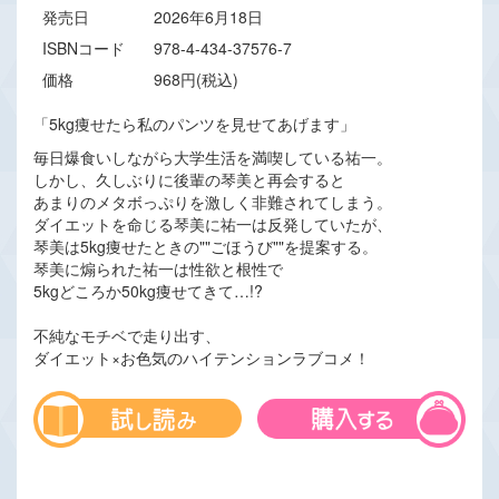
発売日
2026年6月18日
ISBNコード
978-4-434-37576-7
価格
968円(税込)
「5kg痩せたら私のパンツを見せてあげます」
毎日爆食いしながら大学生活を満喫している祐一。
しかし、久しぶりに後輩の琴美と再会すると
あまりのメタボっぷりを激しく非難されてしまう。
ダイエットを命じる琴美に祐一は反発していたが、
琴美は5kg痩せたときの""ごほうび""を提案する。
琴美に煽られた祐一は性欲と根性で
5kgどころか50kg痩せてきて…!?
不純なモチベで走り出す、
ダイエット×お色気のハイテンションラブコメ！