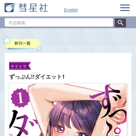
ナ
English
ビ
ゲ
作
ー
品
シ
検
ョ
索
ン
ナイトマ
ずっぷん!!ダイエット1