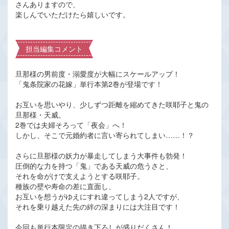
さんありますので、
楽しんでいただけたら嬉しいです。
担当編集コメント
旦那様の男前度・溺愛度が大幅にスケールアップ！
「鬼条院家の花嫁」単行本第2巻が登場です！
お互いを思いやり、少しずつ距離を縮めてきた咲耶子と鬼の
旦那様・天威。
2巻では夫婦そろって「夜会」へ！
しかし、そこで元婚約者に言い寄られてしまい……！？
さらに旦那様の妖力が暴走してしまう大事件も勃発！
圧倒的な力を持つ「鬼」である天威の危うさと、
それを命がけで支えようとする咲耶子。
種族の壁や寿命の差に直面し、
お互いを想うがゆえにすれ違ってしまう2人ですが、
それを乗り越えた先の絆の深まりには大注目です！
今回も単行本限定の描き下ろしが盛りだくさん！