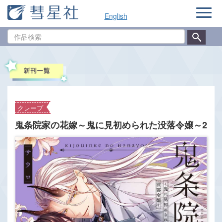
ナ
English
ビ
ゲ
作
ー
品
シ
検
ョ
索
ン
クレープ
鬼条院家の花嫁～鬼に見初められた没落令嬢～2