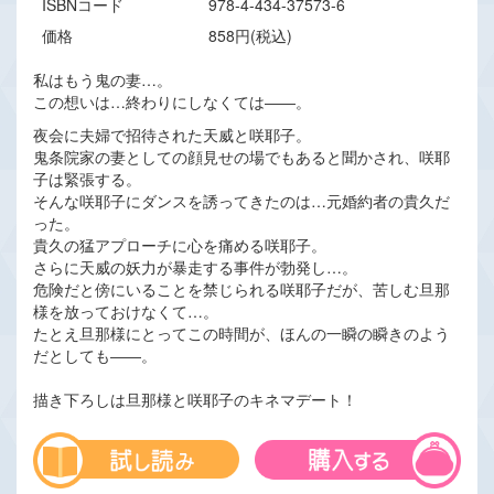
ISBNコード
978-4-434-37573-6
価格
858円(税込)
私はもう鬼の妻…。
この想いは…終わりにしなくては――。
夜会に夫婦で招待された天威と咲耶子。
鬼条院家の妻としての顔見せの場でもあると聞かされ、咲耶
子は緊張する。
そんな咲耶子にダンスを誘ってきたのは…元婚約者の貴久だ
った。
貴久の猛アプローチに心を痛める咲耶子。
さらに天威の妖力が暴走する事件が勃発し…。
危険だと傍にいることを禁じられる咲耶子だが、苦しむ旦那
様を放っておけなくて…。
たとえ旦那様にとってこの時間が、ほんの一瞬の瞬きのよう
だとしても――。
描き下ろしは旦那様と咲耶子のキネマデート！