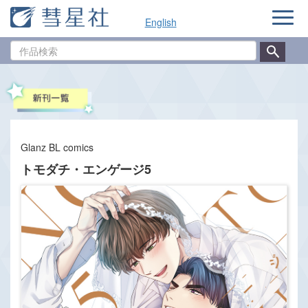
ナ
English
ビ
ゲ
作
ー
品
シ
検
ョ
索
ン
Glanz BL comics
トモダチ・エンゲージ5