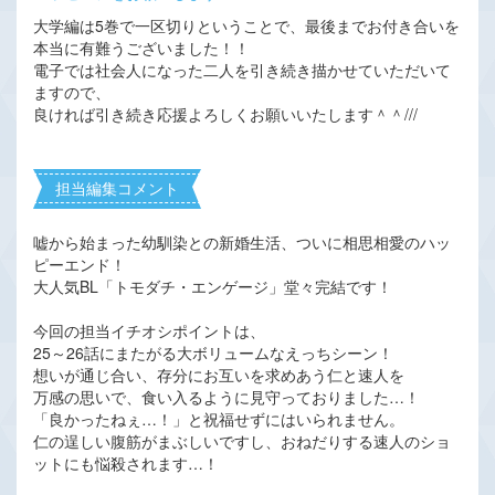
大学編は5巻で一区切りということで、最後までお付き合いを
本当に有難うございました！！
電子では社会人になった二人を引き続き描かせていただいて
ますので、
良ければ引き続き応援よろしくお願いいたします＾＾///
担当編集コメント
嘘から始まった幼馴染との新婚生活、ついに相思相愛のハッ
ピーエンド！
大人気BL「トモダチ・エンゲージ」堂々完結です！
今回の担当イチオシポイントは、
25～26話にまたがる大ボリュームなえっちシーン！
想いが通じ合い、存分にお互いを求めあう仁と速人を
万感の思いで、食い入るように見守っておりました…！
「良かったねぇ…！」と祝福せずにはいられません。
仁の逞しい腹筋がまぶしいですし、おねだりする速人のショ
ットにも悩殺されます…！