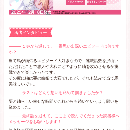
著者インタビュー
――― １巻から通して、一番思い出深いエピソードは何です
か？
当て馬が頑張るエピソード大好きなので、連載話数を沢山い
ただけたことで悠人や大和にどのように紬を攻めさせるか挑
戦できて楽しかったです。
その度に紬は要の嫉妬で大変でしたが、それも込みで当て馬
美味しいです。
――― ラストはどんな想いを込めて描きましたか？
要と紬らしい幸せな時間がこれからも続いていくよう願いを
込めました。
――― 最終話を迎えて、ここまで読んでくださった読者様へ
メッセージをお願いします！