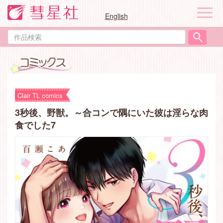
ナ
English
ビ
ゲ
作
ー
品
シ
検
ョ
索
ン
Clair TL comics
3秒後、野獣。～合コンで隅にいた彼は淫らな肉
食でした7