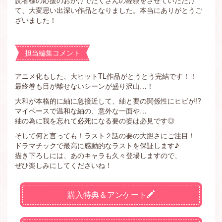
読者様の応援のおかげでたくさんの経験をさせていただけ
て、大変思い出深い作品となりました。本当にありがとうご
ざいました！
担当編集コメント
アニメ化もした、大ヒットTL作品がとうとう完結です！！
最終巻も目が離せないシーンが盛り沢山…！
大和が本格的に紬に急接近して、紬と要の関係性にヒビが!?
マイペースで温和な紬の、意外な一面や…
紬の為に我を忘れて必死になる要の姿は必見です◎
そして何と言っても！ラスト２話の要の大胆さにご注目！
ドラマチックで最高に感動的なラストを保証します♪
描き下ろしには、あのキャラも久々登場しますので、
ぜひ楽しみにしてくださいね！
購入特典＆アンケート