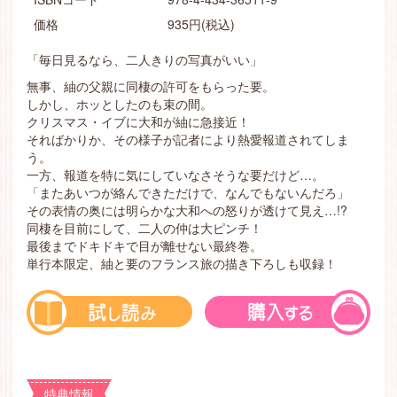
価格
935円(税込)
「毎日見るなら、二人きりの写真がいい」
無事、紬の父親に同棲の許可をもらった要。
しかし、ホッとしたのも束の間。
クリスマス・イブに大和が紬に急接近！
そればかりか、その様子が記者により熱愛報道されてしま
う。
一方、報道を特に気にしていなさそうな要だけど…。
「またあいつが絡んできただけで、なんでもないんだろ」
その表情の奥には明らかな大和への怒りが透けて見え…!?
同棲を目前にして、二人の仲は大ピンチ！
最後までドキドキで目が離せない最終巻。
単行本限定、紬と要のフランス旅の描き下ろしも収録！
特典情報