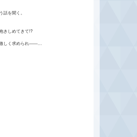
う話を聞く。
きしめてきて!?
激しく求められ――…