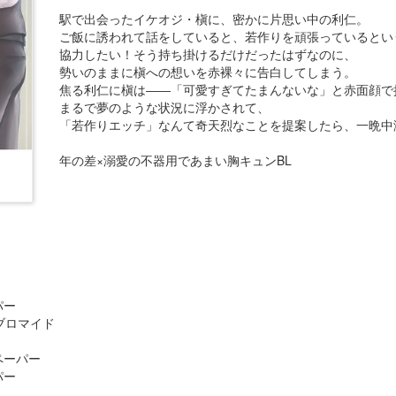
駅で出会ったイケオジ・槇に、密かに片思い中の利仁。
ご飯に誘われて話をしていると、若作りを頑張っているとい
協力したい！そう持ち掛けるだけだったはずなのに、
勢いのままに槇への想いを赤裸々に告白してしまう。
焦る利仁に槇は――「可愛すぎてたまんないな」と赤面顔で抱
まるで夢のような状況に浮かされて、
「若作りエッチ」なんて奇天烈なことを提案したら、一晩中
年の差×溺愛の不器用であまい胸キュンBL
パー
ブロマイド
ペーパー
パー