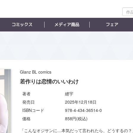
作
品
検
コミックス
メディア商品
フェア
索
Glanz BL comics
若作りは恋情のいいわけ
著者
縫宇
発売日
2025年12月18日
ISBNコード
978-4-434-36514-0
価格
858円(税込)
「こんなオジサンに…本気だって言われたら、どうするの？