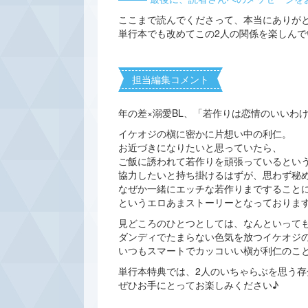
ここまで読んでくださって、本当にありが
単行本でも改めてこの2人の関係を楽しん
担当編集コメント
年の差×溺愛BL、「若作りは恋情のいいわけ
イケオジの槇に密かに片想い中の利仁。
お近づきになりたいと思っていたら、
ご飯に誘われて若作りを頑張っているとい
協力したいと持ち掛けるはずが、思わず秘
なぜか一緒にエッチな若作りまですることに
というエロあまストーリーとなっておりま
見どころのひとつとしては、なんといって
ダンディでたまらない色気を放つイケオジ
いつもスマートでカッコいい槇が利仁のこ
単行本特典では、2人のいちゃらぶを思う
ぜひお手にとってお楽しみください♪