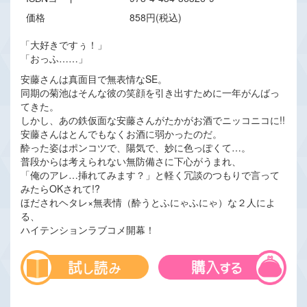
価格
858円(税込)
「大好きですぅ！」
「おっふ……」
安藤さんは真面目で無表情なSE。
同期の菊池はそんな彼の笑顔を引き出すために一年がんばっ
てきた。
しかし、あの鉄仮面な安藤さんがたかがお酒でニッコニコに!!
安藤さんはとんでもなくお酒に弱かったのだ。
酔った姿はポンコツで、陽気で、妙に色っぽくて…。
普段からは考えられない無防備さに下心がうまれ、
「俺のアレ…挿れてみます？」と軽く冗談のつもりで言って
みたらOKされて!?
ほだされヘタレ×無表情（酔うとふにゃふにゃ）な２人によ
る、
ハイテンションラブコメ開幕！