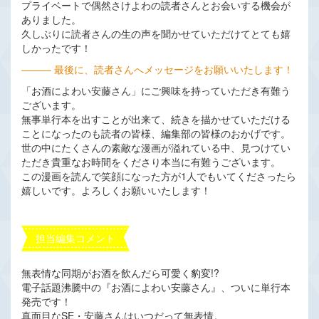
プライベートで偶然さけよわの読者さんとお会いする機会が
ありました。
久しぶりに読者さんの生の声を聞かせていただけてとても嬉
しかったです！
――― 最後に、読者さんへメッセージをお願いいたします！
「お酒によわい安藤さん」にご興味を持っていただき有難う
ございます。
無事単行本を出すことが出来て、続きを描かせていただける
ことになったのも読者の皆様、編集部の皆様のおかげです。
世の中にたくさんの素敵な漫画が溢れている中、見つけてい
ただき貴重なお時間をくださり本当に有難うございます。
この漫画を読んで笑顔になった方が1人でもいてくださったら
嬉しいです。よろしくお願いいたします！
担当編集コメント
無表情な同期がお酒を飲んだら可愛く豹変!?
電子話題沸騰中の『お酒によわい安藤さん』、ついに単行本
発売です！
真面目なSE・安藤さんはいつだって無表情。