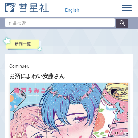
ナ
English
ビ
ゲ
作
ー
品
シ
検
ョ
索
ン
Continuer.
お酒によわい安藤さん