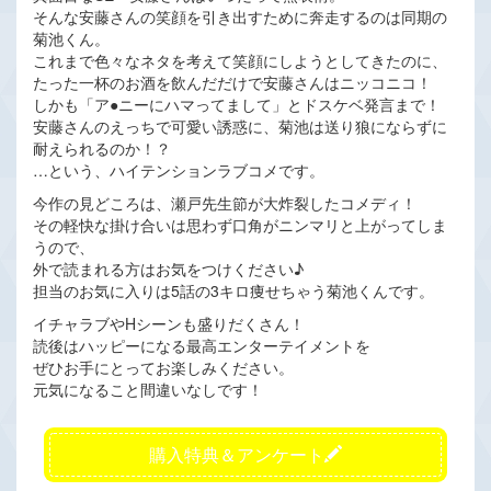
そんな安藤さんの笑顔を引き出すために奔走するのは同期の
菊池くん。
これまで色々なネタを考えて笑顔にしようとしてきたのに、
たった一杯のお酒を飲んだだけで安藤さんはニッコニコ！
しかも「ア●ニーにハマってまして」とドスケベ発言まで！
安藤さんのえっちで可愛い誘惑に、菊池は送り狼にならずに
耐えられるのか！？
…という、ハイテンションラブコメです。
今作の見どころは、瀬戸先生節が大炸裂したコメディ！
その軽快な掛け合いは思わず口角がニンマリと上がってしま
うので、
外で読まれる方はお気をつけください♪
担当のお気に入りは5話の3キロ痩せちゃう菊池くんです。
イチャラブやHシーンも盛りだくさん！
読後はハッピーになる最高エンターテイメントを
ぜひお手にとってお楽しみください。
元気になること間違いなしです！
購入特典＆アンケート