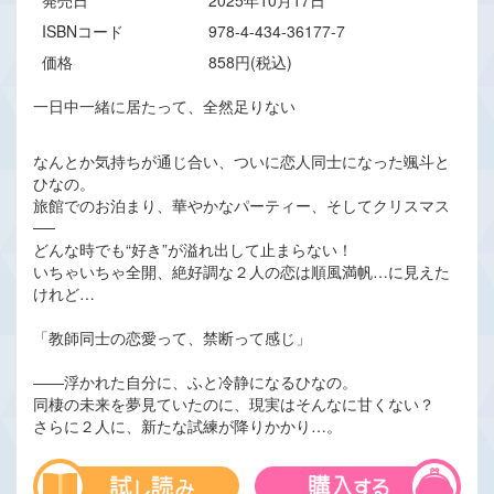
発売日
2025年10月17日
ISBNコード
978-4-434-36177-7
価格
858円(税込)
一日中一緒に居たって、全然足りない
なんとか気持ちが通じ合い、ついに恋人同士になった颯斗と
ひなの。
旅館でのお泊まり、華やかなパーティー、そしてクリスマス
──
どんな時でも“好き”が溢れ出して止まらない！
いちゃいちゃ全開、絶好調な２人の恋は順風満帆…に見えた
けれど…
「教師同士の恋愛って、禁断って感じ」
――浮かれた自分に、ふと冷静になるひなの。
同棲の未来を夢見ていたのに、現実はそんなに甘くない？
さらに２人に、新たな試練が降りかかり…。