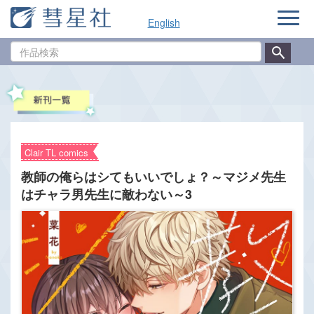
ナ
English
ビ
ゲ
作
ー
品
シ
検
ョ
索
ン
Clair TL comics
教師の俺らはシてもいいでしょ？～マジメ先生
はチャラ男先生に敵わない～3