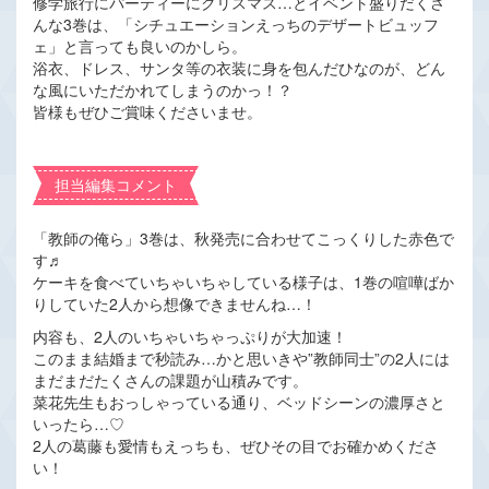
修学旅行にパーティーにクリスマス…とイベント盛りだくさ
んな3巻は、「シチュエーションえっちのデザートビュッフ
ェ」と言っても良いのかしら。
浴衣、ドレス、サンタ等の衣装に身を包んだひなのが、どん
な風にいただかれてしまうのかっ！？
皆様もぜひご賞味くださいませ。
担当編集コメント
「教師の俺ら」3巻は、秋発売に合わせてこっくりした赤色で
す♬
ケーキを食べていちゃいちゃしている様子は、1巻の喧嘩ばか
りしていた2人から想像できませんね…！
内容も、2人のいちゃいちゃっぷりが大加速！
このまま結婚まで秒読み…かと思いきや”教師同士”の2人には
まだまだたくさんの課題が山積みです。
菜花先生もおっしゃっている通り、ベッドシーンの濃厚さと
いったら…♡
2人の葛藤も愛情もえっちも、ぜひその目でお確かめくださ
い！