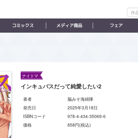
作
品
検
コミックス
メディア商品
フェア
索
ナイトマ
インキュバスだって純愛したい2
著者
脳みそ海綿隊
発売日
2025年3月18日
ISBNコード
978-4-434-35069-6
価格
858円(税込)