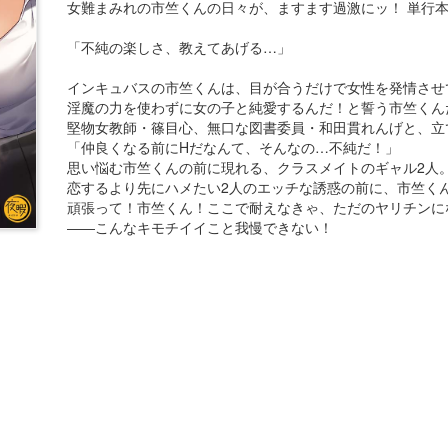
女難まみれの市竺くんの日々が、ますます過激にッ！ 単行
「不純の楽しさ、教えてあげる…」
インキュバスの市竺くんは、目が合うだけで女性を発情させ
淫魔の力を使わずに女の子と純愛するんだ！と誓う市竺くん
堅物女教師・篠目心、無口な図書委員・和田貫れんげと、立
「仲良くなる前にHだなんて、そんなの…不純だ！」
思い悩む市竺くんの前に現れる、クラスメイトのギャル2人
恋するより先にハメたい2人のエッチな誘惑の前に、市竺く
頑張って！市竺くん！ここで耐えなきゃ、ただのヤリチンに
――こんなキモチイイこと我慢できない！