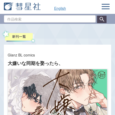
ナ
English
ビ
ゲ
作
ー
品
シ
検
ョ
索
ン
Glanz BL comics
大嫌いな同期を娶ったら、