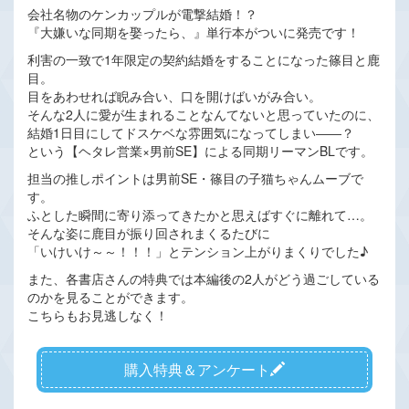
会社名物のケンカップルが電撃結婚！？
『大嫌いな同期を娶ったら、』単行本がついに発売です！
利害の一致で1年限定の契約結婚をすることになった篠目と鹿
目。
目をあわせれば睨み合い、口を開けばいがみ合い。
そんな2人に愛が生まれることなんてないと思っていたのに、
結婚1日目にしてドスケベな雰囲気になってしまい――？
という【ヘタレ営業×男前SE】による同期リーマンBLです。
担当の推しポイントは男前SE・篠目の子猫ちゃんムーブで
す。
ふとした瞬間に寄り添ってきたかと思えばすぐに離れて…。
そんな姿に鹿目が振り回されまくるたびに
「いけいけ～～！！！」とテンション上がりまくりでした♪
また、各書店さんの特典では本編後の2人がどう過ごしている
のかを見ることができます。
こちらもお見逃しなく！
購入特典＆アンケート