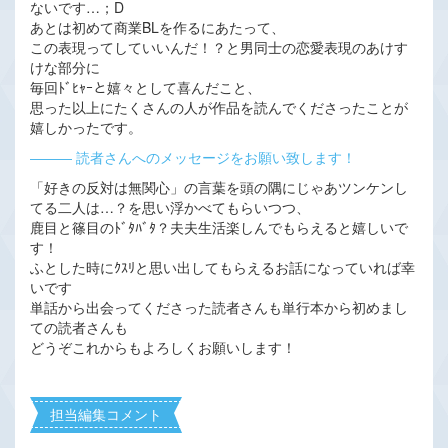
ないです…；D
あとは初めて商業BLを作るにあたって、
この表現ってしていいんだ！？と男同士の恋愛表現のあけす
けな部分に
毎回ﾄﾞﾋｬｰと嬉々として喜んだこと、
思った以上にたくさんの人が作品を読んでくださったことが
嬉しかったです。
――― 読者さんへのメッセージをお願い致します！
「好きの反対は無関心」の言葉を頭の隅にじゃあツンケンし
てる二人は…？を思い浮かべてもらいつつ、
鹿目と篠目のﾄﾞﾀﾊﾞﾀ？夫夫生活楽しんでもらえると嬉しいで
す！
ふとした時にｸｽﾘと思い出してもらえるお話になっていれば幸
いです
単話から出会ってくださった読者さんも単行本から初めまし
ての読者さんも
どうぞこれからもよろしくお願いします！
担当編集コメント