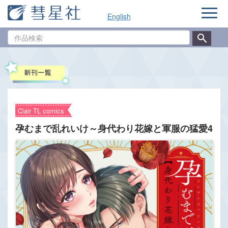
ナ
English
ビ
ゲ
作
ー
品
シ
検
ョ
索
ン
Clair TL comics
孕むまで乱れいけ～身代わり花嫁と軍服の猛愛4