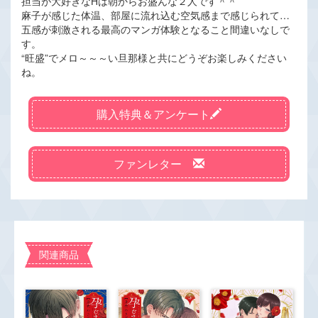
担当が大好きなHは朝からお盛んな２人です＾＾
麻子が感じた体温、部屋に流れ込む空気感まで感じられて…
五感が刺激される最高のマンガ体験となること間違いなしで
す。
“旺盛”でメロ～～～い旦那様と共にどうぞお楽しみください
ね。
購入特典＆アンケート
ファンレター
関連商品