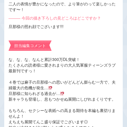
二人の表情が豊かになったので、より筆がのって楽しかった
です〜！
――― 今回の描き下ろしの見どころはどこですか？
旦那様の照れ顔でございます!!!
担当編集コメント
な、な、な、なんと累計300万DL突破！
たくさんの読者様に愛されまりの大人気軍服ティーンズラブ
最新刊ですっ！
４巻では麻子の旦那様への思いがどんどん膨らむ一方で、夫
婦最大の危機が発生…
旦那様に知られざる過去が…
新キャラも登場し、息もつかせぬ展開にしびれまくりです。
もちろん、セクシーな表紙への高まる期待を本編も裏切りま
せんよ！
えちえち展開てんこ盛り保証でございます◎