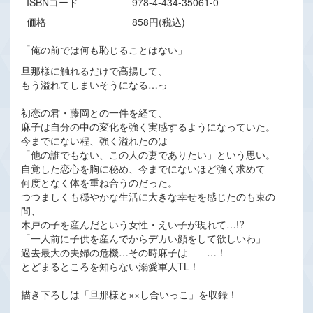
ISBNコード
978-4-434-35061-0
価格
858円(税込)
「俺の前では何も恥じることはない」
旦那様に触れるだけで高揚して、
もう溢れてしまいそうになる…っ
初恋の君・藤岡との一件を経て、
麻子は自分の中の変化を強く実感するようになっていた。
今までにない程、強く溢れたのは
「他の誰でもない、この人の妻でありたい」という思い。
自覚した恋心を胸に秘め、今までにないほど強く求めて
何度となく体を重ね合うのだった。
つつましくも穏やかな生活に大きな幸せを感じたのも束の
間、
木戸の子を産んだという女性・えい子が現れて…!?
「一人前に子供を産んでからデカい顔をして欲しいわ」
過去最大の夫婦の危機…その時麻子は――…！
とどまるところを知らない溺愛軍人TL！
描き下ろしは「旦那様と××し合いっこ」を収録！