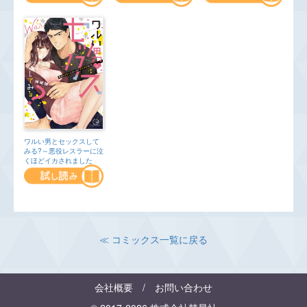
ワルい男とセックスして
みる?～悪役レスラーに泣
くほどイカされました
≪ コミックス一覧に戻る
会社概要
/
お問い合わせ