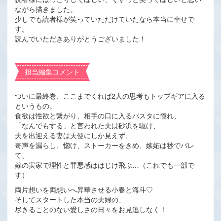
ながら描きました。
少しでも読者様が笑っていただけていたなら本当に幸せで
す。
読んでいただきありがとうございました！
担当編集コメント
ついに最終巻、ここまでくれば2人の思考もトップギアに入る
というもの。
食欲は性欲と繋がり、相手の口に入るパスタに憧れ、
「なんでもする」と言われた夫は砂浜を駆け、
夫を出迎える妻は天使にしか見えず、
奇声を漏らし、惚け、ストーカーをきめ、嫉妬は秒でバレ
て、
嫁の実家で理性と罪悪感ははじけ飛ぶ…（これでも一部で
す）
両片想いを両想いへ昇華させる小春と海斗♡
そしてスタートした本当の夫婦の、
尽きることのない愛しさの日々をお見逃しなく！