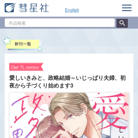
ナ
English
ビ
ゲ
作
ー
品
シ
検
ョ
索
ン
Clair TL comics
愛しいきみと、政略結婚～いじっぱり夫婦、初
夜から子づくり始めます3