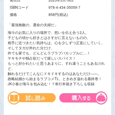
発売日
2025年3月18日
ISBNコード
978-4-434-35059-7
価格
858円(税込)
「最強無敵の、運命の夫婦だ」
海斗のお気に入りの場所で、想いを伝え合う2人。
子どもの頃から好きとはさすがに言えないものの、
相手に近づきたい気持ちは、心を少しずつ正直にしていく。
そしてタガが外れた分だけ、
外でも家でも、どんどんラブラブバカップルに…！
ヤキモチや独占欲だって嬉しいスパイス！
もっと好かれたいと思うあまりに、すれ違うこともあるけれ
ど、
触れるだけでこんなにドキドキするのはあなただけ――。
政略結婚から始まるラブコメTL、ときめき溢れる最終巻！
JK小春が海斗を包み込む！？単行本描き下ろしも収録