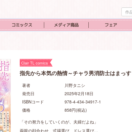
作
品
検
コミックス
メディア商品
フェア
索
Clair TL comics
指先から本気の熱情～チャラ男消防士はまっす
著者
川野タニシ
発売日
2025年2月18日
ISBNコード
978-4-434-34917-1
価格
858円(税込)
「その努力をしていくのが、夫婦だよね」
両親の顔合わせ、式場選び、ドレス選び…