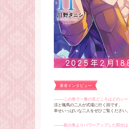
著者インタビュー
―――
この巻で一番の見どころはどのシー
涼と颯馬の二人が式場に行く回です。
幸せいっぱいな二人をぜひご覧ください
―――
前の巻よりパワーアップした部分は