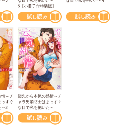
た～5
な目で私を抱いた～
5【小冊子付特装版】
指先から本気の熱情～チ
熱情～チ
ャラ男消防士はまっすぐ
まっすぐ
な目で私を抱いた～
た～2