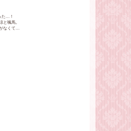
った…！
涼と颯馬。
がなくて…