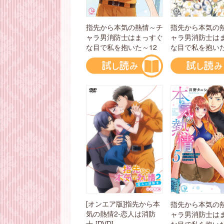
指先から本気の熱情～チ
指先から本気の
ャラ男消防士はまっすぐ
ャラ男消防士は
な目で私を抱いた～12
な目で私を抱いた
[オンエア版]指先から本
指先から本気の
気の熱情2-恋人は消防
ャラ男消防士は
士-[DVD]