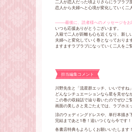
二人が恋人だった頃よりさらにラブラブ
恋人から夫婦へと心境が変化していく二
―――
最後に、読者様へのメッセージをお
いつも応援ありがとうございます。
入籍で二人が距離も心も近くなり、新し
夫婦へと変化していく巻となっておりま
ますますラブラブになっていく二人をご
担当編集コメント
川野先生と「流星群エッチ、いいですね
どんなシチュエーションなら星を見せな
この巻の収録話で辿り着いたのでぜひご
画面の美しさと見ごたえでは、ラブホエ
涼のウェディングドレスや、単行本描き
完結まであと1巻！追いつくなら今です！
各書店特典もよろしくお願いいたします