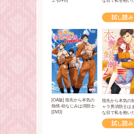
な目で私を抱い
[OA版] 指先から本気の
指先から本気の
熱情-幼なじみは消防士-
ャラ男消防士は
[DVD]
な目で私を抱い