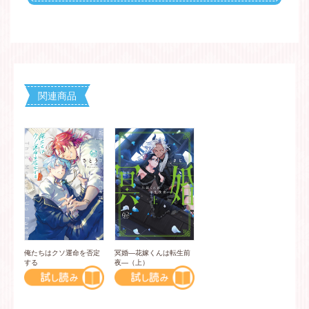
関連商品
俺たちはクソ運命を否定
冥婚―花嫁くんは転生前
する
夜―（上）