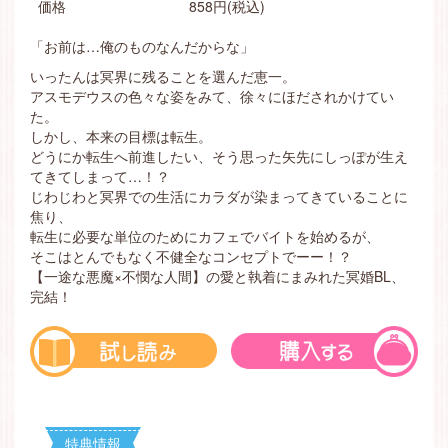
価格
858円(税込)
「お前は…俺のものなんだからな」
いったんは冥界に残ることを選んだ恵一。
アスモデウスの色々な姿をみて、徐々にほだされかけてい
た。
しかし、本来の目標は転生。
どうにか転生へ前進したい、そう思った矢先にしっぽが生え
てきてしまって…！？
じわじわと冥界での生活にカラダが染まってきていることに
焦り、
転生に必要な単位のためにカフェでバイトを始めるが、
そこはとんでもなく不健全なコンセプトでーー！？
【一途な悪魔×不憫な人間】の愛と執着にまみれた冥婚BL、
完結！
特典情報