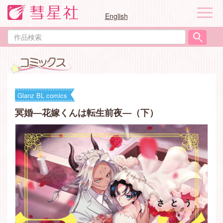
ナ
English
ビ
ゲ
作
ー
品
シ
検
ョ
索
ン
Glanz BL comics
冥婚―花嫁くんは転生前夜―（下）