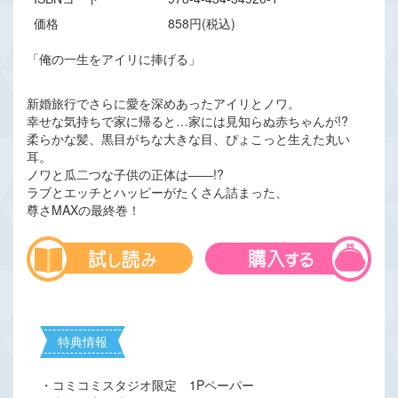
価格
858円(税込)
「俺の一生をアイリに捧げる」
新婚旅行でさらに愛を深めあったアイリとノワ。
幸せな気持ちで家に帰ると…家には見知らぬ赤ちゃんが!?
柔らかな髪、黒目がちな大きな目、ぴょこっと生えた丸い
耳。
ノワと瓜二つな子供の正体は――!?
ラブとエッチとハッピーがたくさん詰まった、
尊さMAXの最終巻！
特典情報
・コミコミスタジオ限定 1Pペーパー