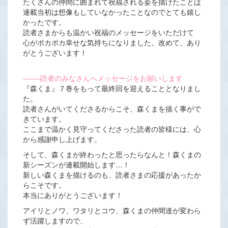
たくさんの仲間に囲まれて祝福される姿を描けたことは
連載当初は想像もしていなかったことなのでとても嬉し
かったです。
読者さまからも温かい祝福のメッセージをいただけて
心がポカポカ幸せな気持ちになりました。改めて、あり
がとうございます！
―――
読者のみなさんへメッセージをお願いします
『森くま』７巻をもって最終回を迎えることとなりまし
た。
読者さんがいてくださるからこそ、森くまを描く事がで
きています。
ここまで温かく見守ってくださった読者の皆様には、心
から感謝申し上げます。
そして、森くまが終わったと思ったらなんと！森くまの
新シーズンが連載開始します…！
新しい森くまを描けるのも、読者さまの応援があったか
らこそです。
本当にありがとうございます！
アイリとノワ、ワタリとコウ、森くまの仲間達が変わら
ず活躍しますので、