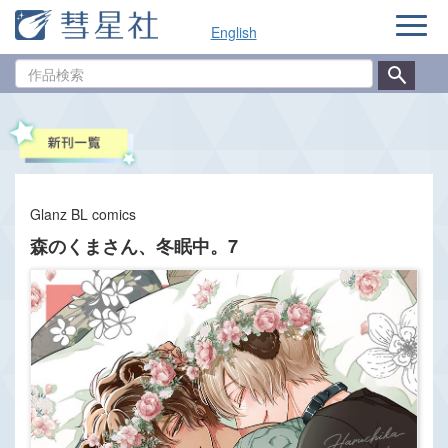
ナ
English
ビ
ゲ
作
ー
品
シ
検
ョ
索
ン
Glanz BL comics
森のくまさん、冬眠中。7