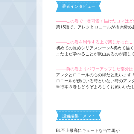
著者インタビュー
―――
この巻で一番可愛く描けたコマはど
第15話で、アレクとロニールが抱き締め
―――
この巻を制作する上で楽しかったこ
初めての長めシリアスシーン&初めて描
まだまだ学べることが沢山あるのが嬉し
―――
前の巻よりパワーアップした部分は
アレクとロニールの心の絆だと思います
ロニールが傍にいる時といない時のアレ
単行本３巻もどうぞよろしくお願いいた
担当編集コメント
BL至上最高にキュートな当て馬が