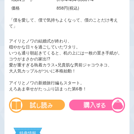
価格
858円(税込)
「僕を愛して、僕で気持ちよくなって、僕のことだけ考え
て」
アイリとノワの結婚式が終わり、
穏やかな日々を過ごしていたワタリ。
いつも通り朝起きてくると、机の上には一枚の置き手紙が。
コウがまさかの家出!?
愛が重すぎる執着カラス×兄貴肌な男前ジャコウネコ、
大人気カップルがついに本格始動！
アイリとノワの新婚旅行編もスタート。
えろあま幸せがたっぷり詰まった第6巻！
特典情報