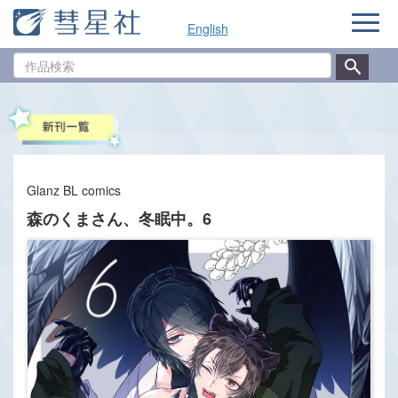
ナ
English
ビ
ゲ
作
ー
品
シ
検
ョ
索
ン
Glanz BL comics
森のくまさん、冬眠中。6