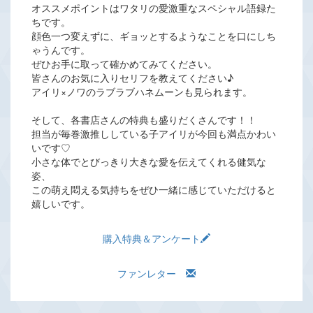
オススメポイントはワタリの愛激重なスペシャル語録た
ちです。
顔色一つ変えずに、ギョッとするようなことを口にしち
ゃうんです。
ぜひお手に取って確かめてみてください。
皆さんのお気に入りセリフを教えてください♪
アイリ×ノワのラブラブハネムーンも見られます。
そして、各書店さんの特典も盛りだくさんです！！
担当が毎巻激推ししている子アイリが今回も満点かわい
いです♡
小さな体でとびっきり大きな愛を伝えてくれる健気な
姿、
この萌え悶える気持ちをぜひ一緒に感じていただけると
嬉しいです。
購入特典＆アンケート
ファンレター