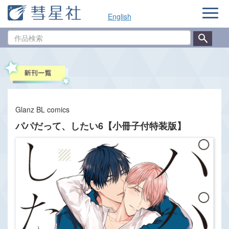
ナ
English
ビ
ゲ
作
ー
品
シ
検
ョ
索
ン
Glanz BL comics
パパだって、したい6【小冊子付特装版】