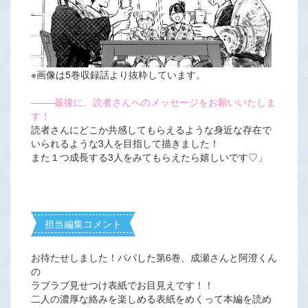
※画像は5巻収録話より抜粋しています。
―――
最後に、読者さんへのメッセージをお願いいたしま
す！
読者さんにどこか共感してもらえるような身近な存在で
いられるような3人を目指して描きました！
また１つ成長する3人をみてもらえたら嬉しいです♡」
担当編集コメント
お待たせしました！パパした第6巻、成瀬さんと阿澄くん
の
ラブラブ見せつけ表紙でお目見えです！！
二人の濃厚な絡みを楽しめる表紙をめくって本編を読め