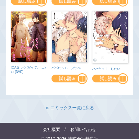
[OA版] パパだって、した
パパだって、したい2
パパだって、したい
い [DVD]
≪ コミックス一覧に戻る
会社概要
/
お問い合わせ
© 2017-2026 株式会社彗星社