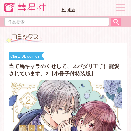
ナ
English
ビ
ゲ
作
ー
品
シ
検
ョ
索
ン
Glanz BL comics
当て馬キャラのくせして、スパダリ王子に寵愛
されています。2【小冊子付特装版】