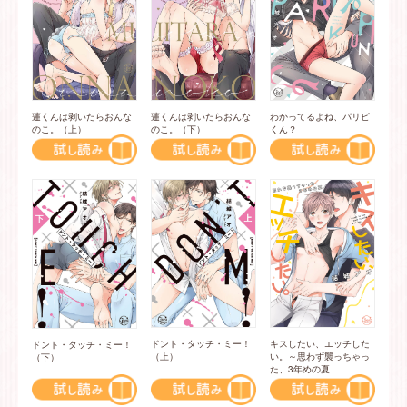
わかってるよね、パリピ
蓮くんは剥いたらおんな
蓮くんは剥いたらおんな
くん？
のこ。（上）
のこ。（下）
ドント・タッチ・ミー！
キスしたい、エッチした
ドント・タッチ・ミー！
（上）
い。～思わず襲っちゃっ
（下）
た、3年めの夏