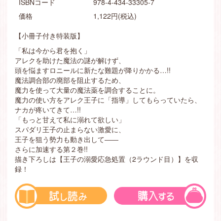
ISBNコード
978-4-434-33305-7
価格
1,122円(税込)
【小冊子付き特装版】
「私は今から君を抱く」
アレクを助けた魔法の謎が解けず、
頭を悩ますロニールに新たな難題が降りかかる…!!
魔法調合部の廃部を阻止するため、
魔力を使って大量の魔法薬を調合することに。
魔力の使い方をアレク王子に「指導」してもらっていたら、
ナカが疼いてきて…!!
「もっと甘えて私に溺れて欲しい」
スパダリ王子の止まらない激愛に、
王子を狙う勢力も動き出して――
さらに加速する第２巻!!
描き下ろしは【王子の溺愛応急処置（2ラウンド目）】を収
録！