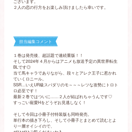
ございます。
２人の恋の行方をお楽しみ頂けましたら幸いです。
担当編集コメント
１巻は発売後、超話題で連続重版！！
そして2024年４月からはアニメも放送予定の異世界転生
BLです◎
当て馬キャラでありながら、段々とアレク王子に惹かれ
ていくロニール。
SSR…いえUR級スパダリのモ～～～レツな攻勢にトロト
ロ必至です！
最新２巻ではついに……２人が結ばれちゃうんです♡
すっごい寵愛Hをどうぞお見逃しなく！
そして今回は小冊子付特装版も同時発売。
単行本の描き下ろし、そして小冊子とまとめて読むとよ
り一層オイシイので、
ぜひぜひご覧くださいね♪