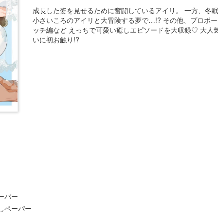
成長した姿を見せるために奮闘しているアイリ。 一方、冬眠
小さいころのアイリと大冒険する夢で…!? その他、プロポ
ッチ編など えっちで可愛い癒しエピソードを大収録♡ 大人気
いに初お触り!?
ーパー
しペーパー