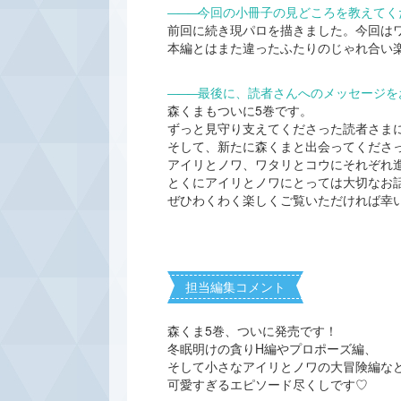
―――
今回の小冊子の見どころを教えてく
前回に続き現パロを描きました。今回は
本編とはまた違ったふたりのじゃれ合い
―――
最後に、読者さんへのメッセージを
森くまもついに5巻です。
ずっと見守り支えてくださった読者さま
そして、新たに森くまと出会ってくださ
アイリとノワ、ワタリとコウにそれぞれ
とくにアイリとノワにとっては大切なお
ぜひわくわく楽しくご覧いただければ幸
担当編集コメント
森くま5巻、ついに発売です！
冬眠明けの貪りH編やプロポーズ編、
そして小さなアイリとノワの大冒険編な
可愛すぎるエピソード尽くしです♡