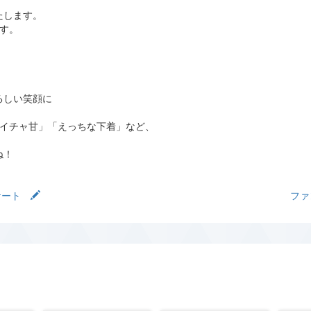
たします。
す。
！
！
るしい笑顔に
りイチャ甘」「えっちな下着」など、
ね！
ケート
フ