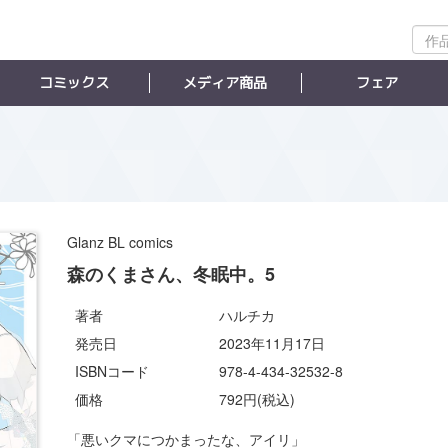
作
品
検
コミックス
メディア商品
フェア
索
Glanz BL comics
森のくまさん、冬眠中。5
著者
ハルチカ
発売日
2023年11月17日
ISBNコード
978-4-434-32532-8
価格
792円(税込)
「悪いクマにつかまったな、アイリ」