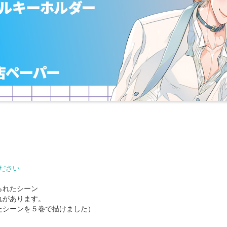
ださい
られたシーン
れがあります。
たシーンを５巻で描けました）