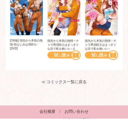
[OA版] 指先から本気の熱
指先から本気の熱情～チ
指先から本気の熱情～チ
情-幼なじみは消防士-
ャラ男消防士はまっすぐ
ャラ男消防士はまっすぐ
[DVD]
な目で私を抱いた～
な目で私を抱いた～2
≪ コミックス一覧に戻る
会社概要
/
お問い合わせ
© 2017-2026 株式会社彗星社