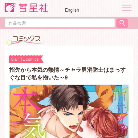
ナ
English
ビ
ゲ
作
ー
品
シ
検
ョ
索
ン
Clair TL comics
指先から本気の熱情～チャラ男消防士はまっす
ぐな目で私を抱いた～9