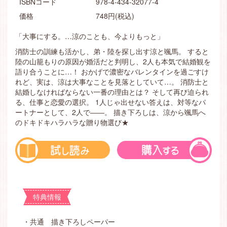
ISBNコード
978-4-434-32077-4
価格
748円(税込)
「大事にする。…涼のことも、今よりもっと」
消防士の訓練も活かし、弟・陸を探し出す涼と颯馬。 すると
陸の山籠もりの原因が婚活だと判明し、2人も本気で結婚観を
語り合うことに…！ おかげで濃密なバレンタインを過ごすけ
れど、実は、涼は大事なことを見落としていて…。 消防士と
結婚しなければならない一番の理由とは？ そして再び迫られ
る、仕事と恋愛の選択。 1人じゃ出せない答えは、対等なパ
ートナーとして、2人で――。 描き下ろしは、涼から颯馬へ
のドキドキハラハラな贈り物選び★
特典情報
・共通 描き下ろしペーパー