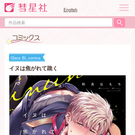
ナ
English
ビ
ゲ
作
ー
品
シ
検
ョ
索
ン
Glanz BL comics
イヌは焦がれて跪く