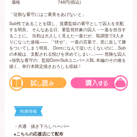
価格
748円(税込)
「従順な看守にはご褒美をあげないと」
Sub性であることを隠し、箕鷹監獄の看守として囚人を支配
する明良。 そんなある日、要監視対象の囚人・一嘉を担当す
ることに。 当初は大人しく見えた一嘉だが、取調室で2人き
りになった途端―― 「“伏せ”」 一嘉の言葉で、意に反して膝
をついてしまう明良。 Domになんて従いたくないのに…Sub
の本能は、支配される悦びを求めてしまい…―― 危険な囚人
×強気な看守の、監獄Dom/SubユニバースBL 本編のその後を
描く、単行本限定描きおろしも収録！
特典情報
・共通 描き下ろしペーパー
※こちらの応援店にて配布