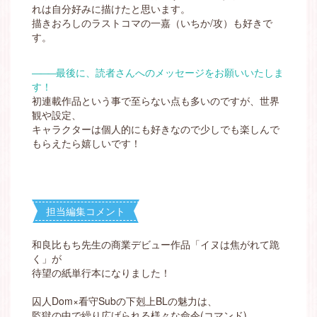
れは自分好みに描けたと思います。
描きおろしのラストコマの一嘉（いちか/攻）も好きで
す。
―――
最後に、読者さんへのメッセージをお願いいたしま
す！
初連載作品という事で至らない点も多いのですが、世界
観や設定、
キャラクターは個人的にも好きなので少しでも楽しんで
もらえたら嬉しいです！
担当編集コメント
和良比もち先生の商業デビュー作品「イヌは焦がれて跪
く」が
待望の紙単行本になりました！
囚人Dom×看守Subの下剋上BLの魅力は、
監獄の中で繰り広げられる様々な命令(コマンド)。