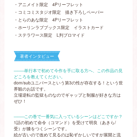
・アニメイト限定 4Pリーフレット
・コミコミスタジオ限定 描き下ろしペーパー
・とらのあな限定 4Pリーフレット
・ホーリンラブブックス限定 イラストカード
・ステラワース限定 L判ブロマイド
著者インタビュー
―――
単行本で初めて今作を手に取る方へ、この作品の見
どころを教えてください。
dom/subユニバースという第3の性が存在する！という世
界観のお話です。
立場逆転の監獄ものなのでギャップと制服が好きな方は
ぜひ！
―――
この巻で一番気に入っているシーンはどこですか？
1話の初めて命令（コマンド）を受けて明良（あきら/
受）が膝をつくシーンです。
絵が古いので改めて見るのは恥ずかしいですが展開と流