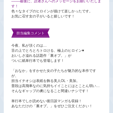
―――
最後に、読者さんへのメッセージをお願いいたしま
す！
色々なタイプのヒロインが描けて楽しかったです。
お気に召す女の子がいると嬉しいです！
担当編集コメント
今夜、私が頂くのは…
舌の上でとろとろトロける、極上のヒロイン♥
おいしさ溢れる話題作「裏オプ。」が
ついに紙単行本でも登場します！
「おなか」をすかせた女の子たちが魅力的な本作です
が、
担当イチオシは表紙を飾る美人OL・美加。
普段は高飛車なのに気持ちイイことにはとことん弱い…
そんなギャップの虜になること間違いナシです！
単行本でしか読めない後日談マンガも収録！
あなただけの「裏オプ。」をぜひご注文ください！