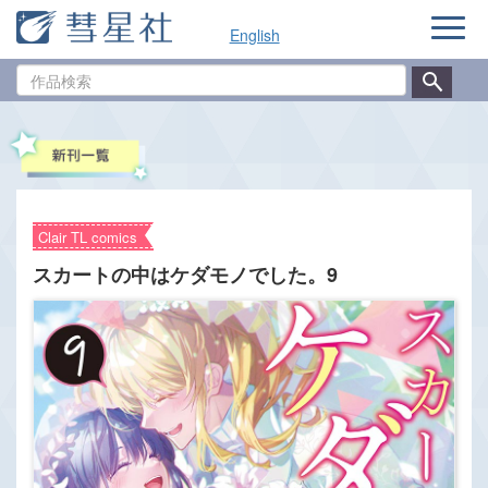
ナ
English
ビ
ゲ
作
ー
品
シ
検
ョ
索
ン
Clair TL comics
スカートの中はケダモノでした。9