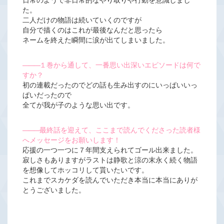
た。
二人だけの物語は続いていくのですが
自分で描くのはこれが最後なんだと思ったら
ネームを終えた瞬間に涙が出てしまいました。
―――
１巻から通して、一番思い出深いエピソードは何で
すか？
初の連載だったのでどの話も生み出すのにいっぱいいっ
ぱいだったので
全てが我が子のような思い出です。
―――
最終話を迎えて、ここまで読んでくださった読者様
へメッセージをお願いします！
応援の一つ一つに７年間支えられてゴール出来ました。
寂しさもありますがラストは静歌と涼の末永く続く物語
を想像してホッコリして貰いたいです。
これまでスカケダを読んでいただき本当に本当にありが
とうございました。