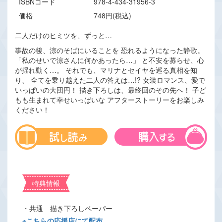
ISBNコード
978-4-434-31956-3
価格
748円(税込)
二人だけのヒミツを、ずっと…
事故の後、涼のそばにいることを 恐れるようになった静歌。
「私のせいで涼さんに何かあったら…」 と不安を募らせ、心
が揺れ動く…。 それでも、マリナとセイヤを巡る真相を知
り、 全てを乗り越えた二人の答えは…!? 女装ロマンス、愛で
いっぱいの大団円！ 描き下ろしは、最終回のその先へ！ 子ど
もも生まれて幸せいっぱいな アフターストーリーをお楽しみ
ください！
特典情報
・共通 描き下ろしペーパー
※こちらの応援店にて配布