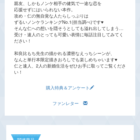
親友、しかもノンケ相手の健気で一途な恋を
応援せずにはいられない本作。
攻め・仁の無自覚な人たらしっぷりは
ずるいノンケランキングNo.1(担当調べ)です♥
そんな仁への想いを隠そうとしても溢れ出してしまう…
受け・速人のとっても可愛い表情に毎話注目してみてく
ださい！
和良比もち先生の描かれる濃密なえっちシーンが、
なんと単行本限定描きおろしでも楽しめちゃいます♥
仁と速人、2人の新婚生活をぜひお手に取ってご覧くださ
い！
購入特典＆アンケート
ファンレター
関連商品