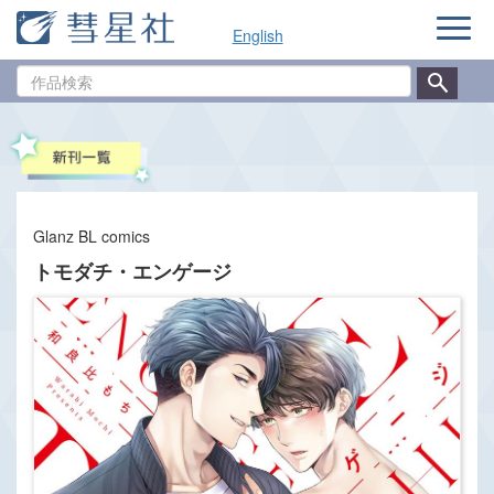
ナ
English
ビ
ゲ
作
ー
品
シ
検
ョ
索
ン
Glanz BL comics
トモダチ・エンゲージ