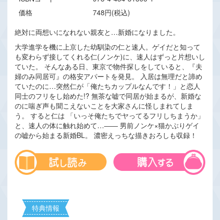
価格
748円(税込)
絶対に両想いになれない親友と…新婚になりました。
大学進学を機に上京した幼馴染の仁と速人。ゲイだと知って
も変わらず接してくれる仁(ノンケ)に、速人はずっと片想いし
ていた。 そんなある日、東京で物件探しをしていると、『夫
婦のみ同居可』の格安アパートを発見。 入居は無理だと諦め
ていたのに…突然仁が「俺たちカップルなんです！」と恋人
同士のフリをし始めた!? 無茶な嘘で同居が始まるが、新婚な
のに喘ぎ声も聞こえないことを大家さんに怪しまれてしま
う。 すると仁は 「いっそ俺たちでヤってるフリしちまうか」
と、速人の体に触れ始めて…―― 男前ノンケ×猫かぶりゲイ
の嘘から始まる新婚BL。 濃密えっちな描きおろしも収録！
特典情報