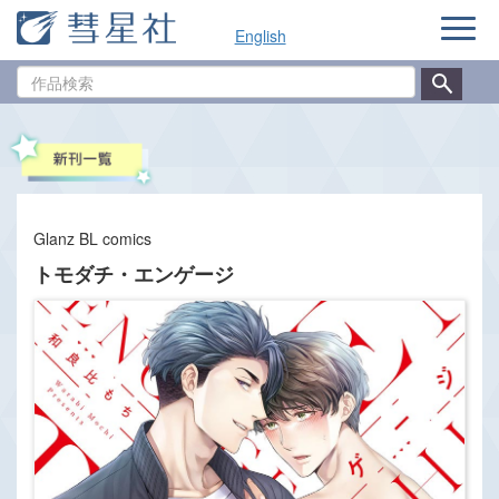
ナ
English
ビ
ゲ
作
ー
品
シ
検
ョ
索
ン
Glanz BL comics
トモダチ・エンゲージ