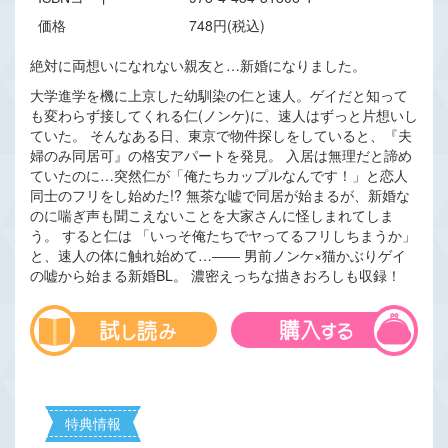
価格
748円(税込)
絶対に両想いになれない親友と…新婚になりました。
大学進学を機に上京した幼馴染の仁と速人。ゲイだと知って
も変わらず接してくれる仁(ノンケ)に、速人はずっと片想いし
ていた。 そんなある日、東京で物件探しをしていると、『夫
婦のみ同居可』の格安アパートを発見。 入居は無理だと諦め
ていたのに…突然仁が「俺たちカップルなんです！」と恋人
同士のフリをし始めた!? 無茶な嘘で同居が始まるが、新婚な
のに喘ぎ声も聞こえないことを大家さんに怪しまれてしま
う。 すると仁は 「いっそ俺たちでヤってるフリしちまうか」
と、速人の体に触れ始めて…―― 男前ノンケ×猫かぶりゲイ
の嘘から始まる新婚BL。 濃密えっちな描きおろしも収録！
特典情報