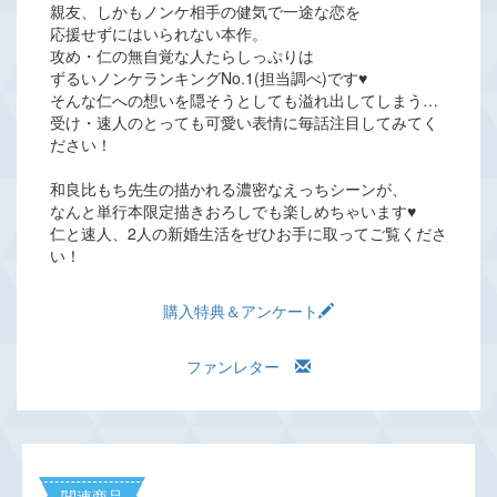
親友、しかもノンケ相手の健気で一途な恋を
応援せずにはいられない本作。
攻め・仁の無自覚な人たらしっぷりは
ずるいノンケランキングNo.1(担当調べ)です♥
そんな仁への想いを隠そうとしても溢れ出してしまう…
受け・速人のとっても可愛い表情に毎話注目してみてく
ださい！
和良比もち先生の描かれる濃密なえっちシーンが、
なんと単行本限定描きおろしでも楽しめちゃいます♥
仁と速人、2人の新婚生活をぜひお手に取ってご覧くださ
い！
購入特典＆アンケート
ファンレター
関連商品