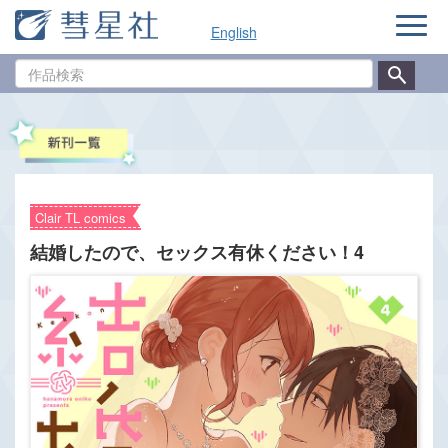
ナ
English
ビ
ゲ
作
ー
品
シ
検
ョ
索
ン
Clair TL comics
結婚したので、セックス有休ください！4