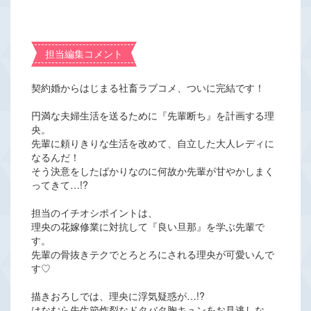
担当編集コメント
契約婚からはじまる社畜ラブコメ、ついに完結です！
円満な夫婦生活を送るために『先輩断ち』を計画する理
央。
先輩に頼りきりな生活を改めて、自立した大人レディに
なるんだ！
そう決意をしたばかりなのに何故か先輩が甘やかしまく
ってきて…!?
担当のイチオシポイントは、
理央の花嫁修業に対抗して『良い旦那』を学ぶ先輩で
す。
先輩の骨抜きテクでとろとろにされる理央が可愛いんで
す♡
描きおろしでは、理央に浮気疑惑が…!?
はなむら先生節炸裂なドタバタ胸キュンをお見逃しな