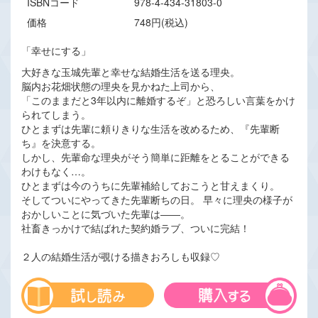
ISBNコード
978-4-434-31803-0
価格
748円(税込)
「幸せにする」
大好きな玉城先輩と幸せな結婚生活を送る理央。
脳内お花畑状態の理央を見かねた上司から、
「このままだと3年以内に離婚するぞ」と恐ろしい言葉をかけ
られてしまう。
ひとまずは先輩に頼りきりな生活を改めるため、『先輩断
ち』を決意する。
しかし、先輩命な理央がそう簡単に距離をとることができる
わけもなく…。
ひとまずは今のうちに先輩補給しておこうと甘えまくり。
そしてついにやってきた先輩断ちの日。 早々に理央の様子が
おかしいことに気づいた先輩は――。
社畜きっかけで結ばれた契約婚ラブ、ついに完結！
２人の結婚生活が覗ける描きおろしも収録♡