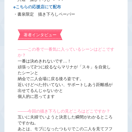
※こちらの応援店にて配布
・書泉限定 描き下ろしペーパー
著者インタビュー
―――
この巻で一番気に入っているシーンはどこです
か？
一番は決めきれないです…！
頑張って2つに絞るならマリナが「スキ」を自覚し
たシーンと
納会で二人会場に戻る後ろ姿です。
近いけどべた付いてない、サポートしあう距離感が
出せてるんじゃないかと
個人的に思ってます
―――
今回の描き下ろしの見どころはどこですか？
互いに夫婦でいようと決意した瞬間がわかるところ
ですかね。
あとは、モブになったつもりでこの二人を見てフフ