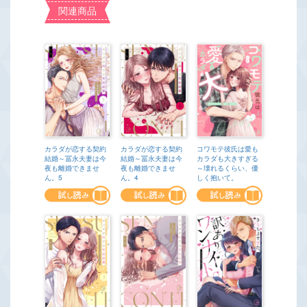
関連商品
カラダが恋する契約
カラダが恋する契約
コワモテ彼氏は愛も
結婚～冨永夫妻は今
結婚～冨永夫妻は今
カラダも大きすぎる
夜も離婚できませ
夜も離婚できませ
～壊れるくらい、優
ん。5
ん。4
しく抱いて。