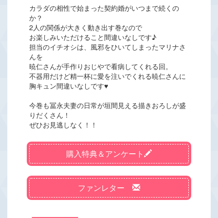
カラダの相性で始まった契約婚がいつまで続くの
か？
2人の関係が大きく動き出す巻なので
お楽しみいただけること間違いなしです♪
担当のイチオシは、風邪をひいてしまったマリナさ
んを
暁仁さんが手作りおじやで看病してくれる回。
不器用だけど精一杯に愛を注いでくれる暁仁さんに
胸キュン間違いなしです♥
今巻も冨永夫妻の日常が垣間見える描きおろしが盛
りだくさん！
ぜひお見逃しなく！！
購入特典＆アンケート
ファンレター