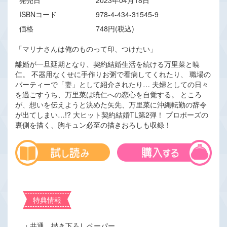
発売日
2023年04月18日
ISBNコード
978-4-434-31545-9
価格
748円(税込)
「マリナさんは俺のものって印、つけたい」
離婚が一旦延期となり、契約結婚生活を続ける万里菜と暁
仁。 不器用なくせに手作りお粥で看病してくれたり、 職場の
パーティーで「妻」として紹介されたり… 夫婦としての日々
を過ごすうち、万里菜は暁仁への恋心を自覚する。 ところ
が、想いを伝えようと決めた矢先、万里菜に沖縄転勤の辞令
が出てしまい…!? 大ヒット契約結婚TL第2弾！ プロポーズの
裏側を描く、胸キュン必至の描きおろしも収録！
特典情報
・共通 描き下ろしペーパー