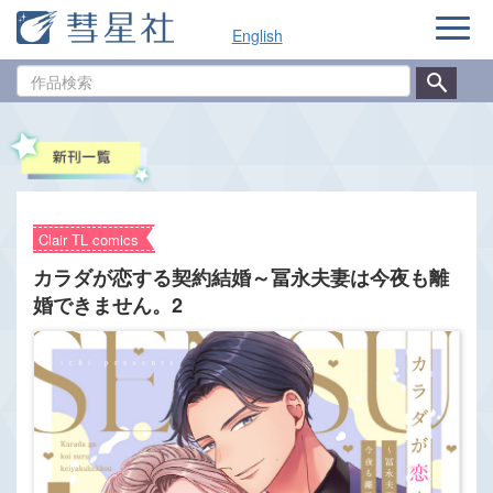
ナ
English
ビ
ゲ
作
ー
品
シ
検
ョ
索
ン
Clair TL comics
カラダが恋する契約結婚～冨永夫妻は今夜も離
婚できません。2