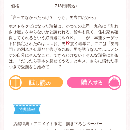
価格
713円(税込)
「言ってなかったっけ？ うち、男専門だから」
ホストをクビになった瑞希は、かつての上司・九条に「別れ
させ屋」をやらないかと誘われる。給料も良く、住む家も確
保してくれるという好待遇に即ＯＫ。――が、早速ターゲッ
トに指定されたのは……お、男
驚く瑞希に、ここは「男専
門」の別れさせ屋だと告げる九条。男を誘うなんて……ノン
ケの自分にそんなこと、できるわけない！そんな瑞希に九条
は、「だったら手本を見せてやる」とキス、さらに慣れた手
つきで愛撫をし始めて――!?
特典情報
店舗特典：アニメイト限定 描き下ろしペーパー