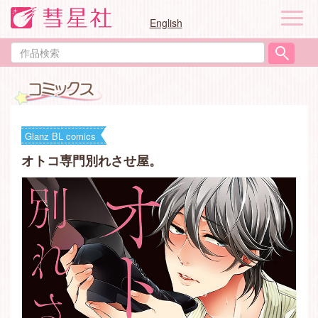
ナ
English
ビ
ゲ
作
ー
品
シ
検
ョ
索
ン
Glanz BL comics
オトコ専門別れさせ屋。