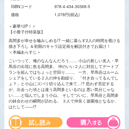
ISBNコード
978-4-434-30368-5
価格
1,078円(税込)
＜豪華12P！＞
【小冊子付特装版】
高間多が幸せを嚙みしめる!? 一緒に暮らす2人の時間を覗ける
描き下ろし ＆初期のキャラ設定画を解説付きでお届け！
＜本編あらすじ＞
こいつって、俺のなんなんだろう…… 小山の新しい友人・早
馬谷の出現に焦る高間多。 仲のいい２人に対抗してデートプ
ランを組んではちょっと空回り……。 一方、早馬谷はルーム
シェアをしている２人の仲を勘繰り、 「付き合ってるんでし
ょ？」と小山にズバリ切り込んで来て…!? 思わず否定する
が、出会った頃とは違う高間多といるのは 悪い気分じゃな
い……と悩んでしまう小山。 そしてついに、早馬谷と高間多
の鉢合わせの瞬間が訪れる。 ３人で仲良く遊園地となるか、
はたして――!?