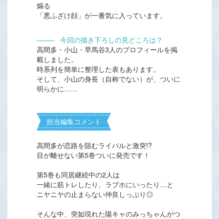
煽る
「悪ふざけ顔」が一番気に入っています。
―――
今回の描き下ろしの見どころは？
高間多・小山・早馬谷3人のプロフィールを掲
載しました。
時系列を簡単に整理した表もあります。
そして、小山の身長（自称でない）が、ついに
明らかに……
担当編集コメント
高間多が恋路を阻むライバルと激突!?
目が離せない第5巻ついに発売です！
第5巻も同居継続中の2人は
一緒に筋トレしたり、ラブホにいったり…と
ニヤニヤの止まらない仲良しっぷり◎
そんな中、突如現れた陽キャのみっちゃんがつ