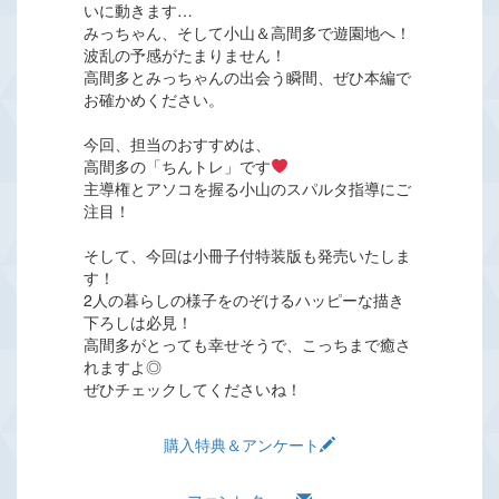
いに動きます…
みっちゃん、そして小山＆高間多で遊園地へ！
波乱の予感がたまりません！
高間多とみっちゃんの出会う瞬間、ぜひ本編で
お確かめください。
今回、担当のおすすめは、
高間多の「ちんトレ」です
主導権とアソコを握る小山のスパルタ指導にご
注目！
そして、今回は小冊子付特装版も発売いたしま
す！
2人の暮らしの様子をのぞけるハッピーな描き
下ろしは必見！
高間多がとっても幸せそうで、こっちまで癒さ
れますよ◎
ぜひチェックしてくださいね！
購入特典＆アンケート