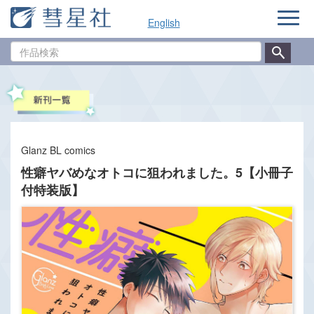
ナ
English
ビ
ゲ
作
ー
品
シ
検
ョ
索
ン
Glanz BL comics
性癖ヤバめなオトコに狙われました。5【小冊子
付特装版】