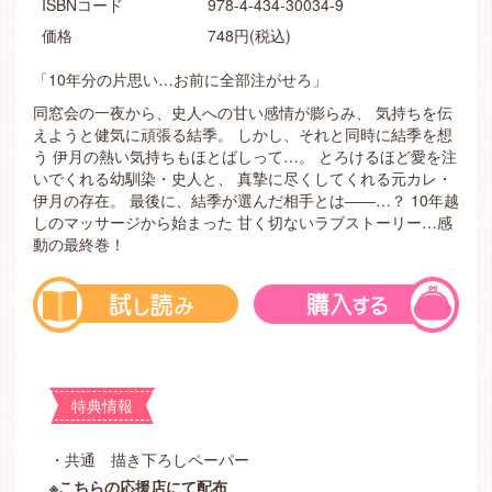
ISBNコード
978-4-434-30034-9
価格
748円(税込)
「10年分の片思い…お前に全部注がせろ」
同窓会の一夜から、史人への甘い感情が膨らみ、 気持ちを伝
えようと健気に頑張る結季。 しかし、それと同時に結季を想
う 伊月の熱い気持ちもほとばしって…。 とろけるほど愛を注
いでくれる幼馴染・史人と、 真摯に尽くしてくれる元カレ・
伊月の存在。 最後に、結季が選んだ相手とは――…？ 10年越
しのマッサージから始まった 甘く切ないラブストーリー…感
動の最終巻！
特典情報
・共通 描き下ろしペーパー
※こちらの応援店にて配布