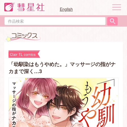
ナ
English
ビ
ゲ
作
ー
品
シ
検
ョ
索
ン
Clair TL comics
「幼馴染はもうやめた。」マッサージの指がナ
カまで深く…3