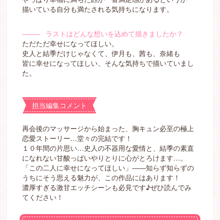
描いている自分も満たされる気持ちになります。
―――
ラストはどんな想いを込めて描きましたか？
ただただ幸せになってほしい。
史人と結季だけじゃなくて、伊月も、茜も、奈緒も
皆に幸せになってほしい、そんな気持ちで描いていまし
た。
担当編集コメント
再会後のマッサージから始まった、胸キュン必至の極上
恋愛ストーリー…堂々の完結です！
１０年間の片思い…史人の不器用な愛情と、結季の素直
になれない甘酸っぱいやりとりに心がとろけます…。
「この二人に幸せになってほしい」――知らず知らずの
うちにそう思える魅力が、この作品にはあります！
濃厚すぎる激甘エッチシーンも必見です♪ぜひ読んでみ
てください！