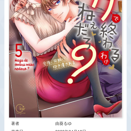
著者
由葵るゆ