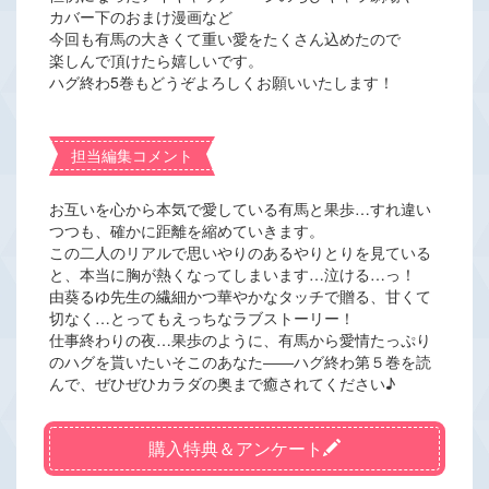
カバー下のおまけ漫画など
今回も有馬の大きくて重い愛をたくさん込めたので
楽しんで頂けたら嬉しいです。
ハグ終わ5巻もどうぞよろしくお願いいたします！
担当編集コメント
お互いを心から本気で愛している有馬と果歩…すれ違い
つつも、確かに距離を縮めていきます。
この二人のリアルで思いやりのあるやりとりを見ている
と、本当に胸が熱くなってしまいます…泣ける…っ！
由葵るゆ先生の繊細かつ華やかなタッチで贈る、甘くて
切なく…とってもえっちなラブストーリー！
仕事終わりの夜…果歩のように、有馬から愛情たっぷり
のハグを貰いたいそこのあなた――ハグ終わ第５巻を読
んで、ぜひぜひカラダの奥まで癒されてください♪
購入特典＆アンケート