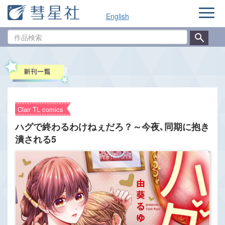
ナ
English
ビ
ゲ
作
ー
品
シ
検
ョ
索
ン
Clair TL comics
ハグで終わるわけねぇだろ？～今夜､同期に抱き
潰される5