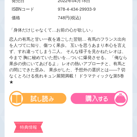
発売日
2022年04月18日
ISBNコード
978-4-434-29933-9
価格
748円(税込)
「身体だけじゃなくて…お前の心が欲しい」
恋人の有馬と甘い一夜を過ごした翌朝… 有馬のフランス出向
を人づてに知り、傷つく果歩。 互いを思うあまり本心を言え
ず、すれ違ってしまう二人。 そんな様子を見かねたレオは、
今まで 胸に秘めていた想いを…ついに爆発させる。 「俺なら
果歩の傍にいてあげるよ」 レオの熱いアプローチと、有馬と
の間にできた歪み。 果歩がした、予想外の選択とは――? 切
なくとろける焦れキュン展開満載！ ドラマティックな第5巻
★
特典情報