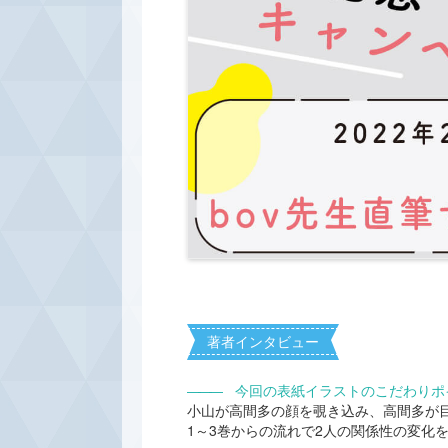
著者インタビュー
―――
今回の表紙イラストのこだわりポ
小山が高間多の顔を覗き込み、高間多が
1～3巻からの流れで2人の関係性の変化