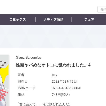
作
品
検
コミックス
メディア商品
フェア
索
Glanz BL comics
性癖ヤバめなオトコに狙われました。4
著者
bov
発売日
2022年02月18日
ISBNコード
978-4-434-29666-6
価格
748円(税込)
「君に会えて……俺は救われたんだ」