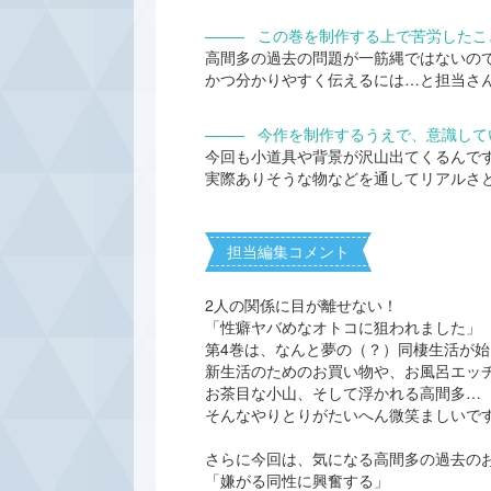
―――
この巻を制作する上で苦労したこ
高間多の過去の問題が一筋縄ではないの
かつ分かりやすく伝えるには…と担当さ
―――
今作を制作するうえで、意識して
今回も小道具や背景が沢山出てくるんで
実際ありそうな物などを通してリアルさ
担当編集コメント
2人の関係に目が離せない！
「性癖ヤバめなオトコに狙われました」
第4巻は、なんと夢の（？）同棲生活が
新生活のためのお買い物や、お風呂エッ
お茶目な小山、そして浮かれる高間多…
そんなやりとりがたいへん微笑ましいで
さらに今回は、気になる高間多の過去の
「嫌がる同性に興奮する」