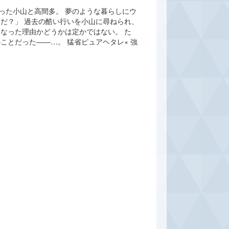
った小山と高間多。 夢のような暮らしにウ
だ？」 過去の酷い行いを小山に尋ねられ、
なった理由かどうかは定かではない。 た
ことだった――…。 猛省ピュアヘタレ× 強